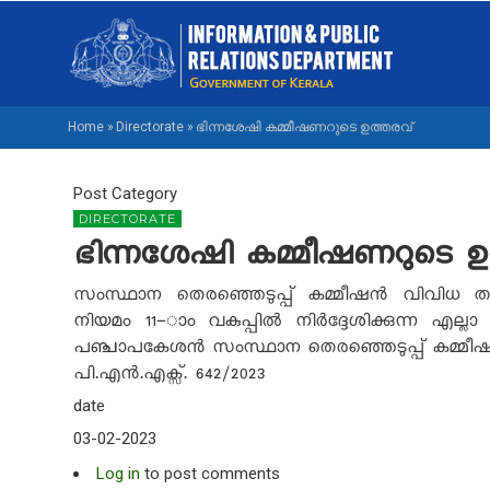
Skip
M
to
NA
main
M
content
Home
»
Directorate
»
ഭിന്നശേഷി കമ്മീഷണറുടെ ഉത്തരവ്
BREADCRUMB
Post Category
DIRECTORATE
ഭിന്നശേഷി കമ്മീഷണറുടെ ഉ
സംസ്ഥാന തെരഞ്ഞെടുപ്പ് കമ്മീഷൻ വിവിധ ത
നിയമം
11-
ാം വകുപ്പിൽ നിർദ്ദേശിക്കുന്ന എല്
പഞ്ചാപകേശൻ സംസ്ഥാന തെരഞ്ഞെടുപ്പ് കമ്മീഷ
പി.എൻ.എക്സ്. 6
4
2
/2023
date
03-02-2023
Log in
to post comments