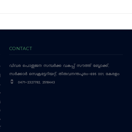
CONTACT
വിവര പൊതുജന സമ്പര്‍ക്ക വകുപ്പ്
സൗത്ത് ബ്ലോക്ക്,
‍
സര്‍ക്കാര്‍ സെക്രട്ടേറിയറ്റ്, തിരുവനന്തപുരം-695 001, കേരളം
ച
0471-2327782, 2518443
,
ം
ട
െ
ം
്