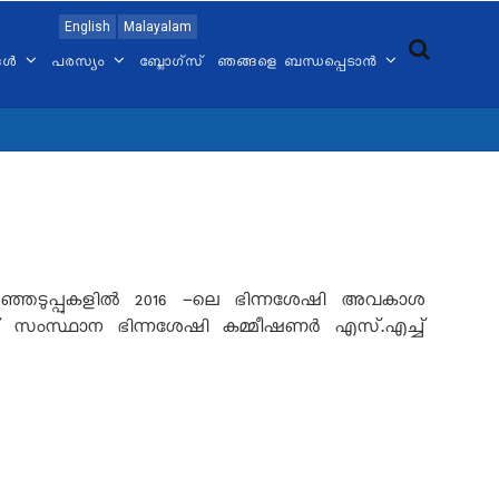
English
Malayalam
്ങൾ
പരസ്യം
ബ്ലോഗ്സ്
ഞങ്ങളെ ബന്ധപ്പെടാൻ
ഞെടുപ്പുകളിൽ
2016 -
ലെ ഭിന്നശേഷി അവകാശ
ിച്ച് സംസ്ഥാന ഭിന്നശേഷി കമ്മീഷണർ എസ്.എച്ച്