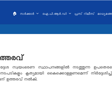
AIN
VIGATION
🏠
സർക്കാർ
ഐ.പി.ആർ.ഡി
പ്രസ് റിലീസ്
മാധ്യമങ
ALAYALAM
ത്തരവ്
ദ്ദേശ സ്വയംഭരണ സ്ഥാപനങ്ങളിൽ നടത്തുന്ന ഉപതെരഞ്
ലാ നടപടികളും കൃത്യമായി കൈക്കൊള്ളണമെന്ന് നിർദ്ദേശ
ന് ഉത്തരവ് നൽകി.