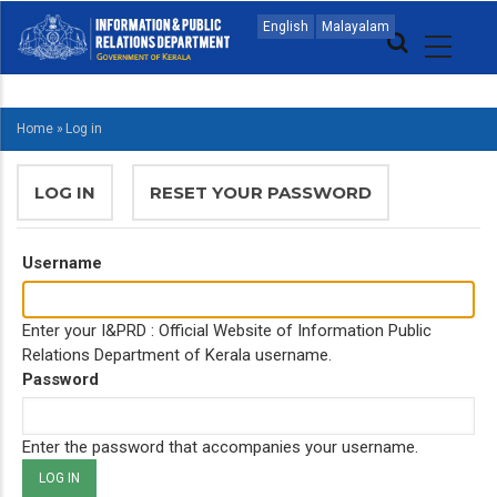
Skip
MAIN
English
Malayalam
to
NAVIGATION
main
MALAYALAM
content
Home
»
Log in
BREADCRUMB
PRIMARY
LOG IN
(ACTIVE
RESET YOUR PASSWORD
TABS
TAB)
Username
Enter your I&PRD : Official Website of Information Public
Relations Department of Kerala username.
Password
Enter the password that accompanies your username.