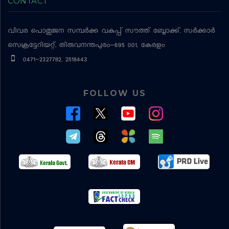
CONTACT
വിവര പൊതുജന സമ്പര്‍ക്ക വകുപ്പ്
സൗത്ത് ബ്ലോക്ക്, സര്‍ക്കാര്‍
സെക്രട്ടേറിയറ്റ്, തിരുവനന്തപുരം-695 001, കേരളം
0471-2327782, 2518443
FOLLOW US