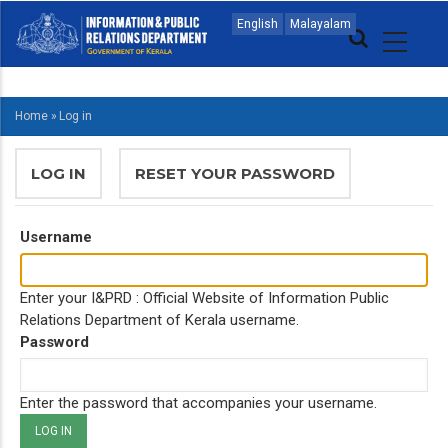
Skip
MAIN
English
Malayalam
to
NAVIGATION
main
MALAYALAM
content
Home
»
Log in
BREADCRUMB
PRIMARY
LOG IN
(ACTIVE
RESET YOUR PASSWORD
TABS
TAB)
Username
Enter your I&PRD : Official Website of Information Public
Relations Department of Kerala username.
Password
Enter the password that accompanies your username.