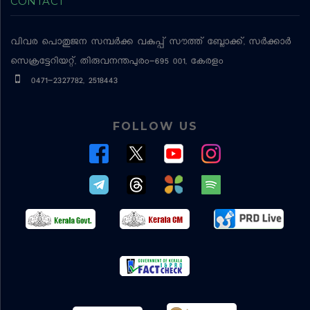
CONTACT
വിവര പൊതുജന സമ്പര്‍ക്ക വകുപ്പ്
സൗത്ത് ബ്ലോക്ക്, സര്‍ക്കാര്‍
സെക്രട്ടേറിയറ്റ്, തിരുവനന്തപുരം-695 001, കേരളം
0471-2327782, 2518443
FOLLOW US