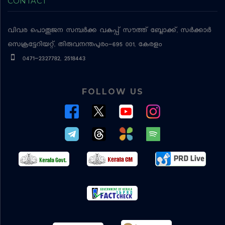
CONTACT
വിവര പൊതുജന സമ്പര്‍ക്ക വകുപ്പ്
സൗത്ത് ബ്ലോക്ക്, സര്‍ക്കാര്‍
സെക്രട്ടേറിയറ്റ്, തിരുവനന്തപുരം-695 001, കേരളം
0471-2327782, 2518443
FOLLOW US