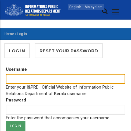
Skip
MAIN
English
Malayalam
to
NAVIGATION
main
MALAYALAM
content
Home
»
Log in
BREADCRUMB
PRIMARY
LOG IN
(ACTIVE
RESET YOUR PASSWORD
TABS
TAB)
Username
Enter your I&PRD : Official Website of Information Public
Relations Department of Kerala username.
Password
Enter the password that accompanies your username.