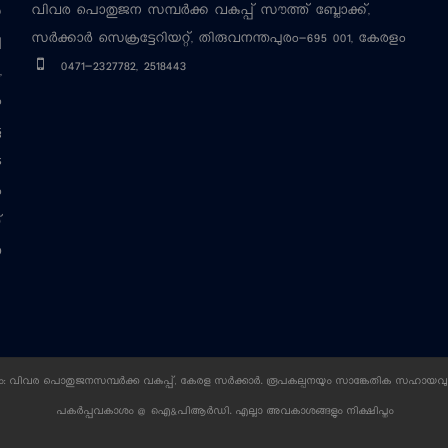
വിവര പൊതുജന സമ്പര്‍ക്ക വകുപ്പ്
സൗത്ത് ബ്ലോക്ക്,
‍
സര്‍ക്കാര്‍ സെക്രട്ടേറിയറ്റ്, തിരുവനന്തപുരം-695 001, കേരളം
ച
0471-2327782, 2518443
,
ം
ട
െ
ം
്
ന
 വിവര പൊതുജനസമ്പര്‍ക്ക വകുപ്പ്, കേരള സര്‍ക്കാര്‍. രൂപകല്പനയും സാങ്കേതിക സഹായവു
പകര്‍പ്പവകാശം @ ഐ&പിആര്‍ഡി. എല്ലാ അവകാശങ്ങളും നിക്ഷിപ്തം