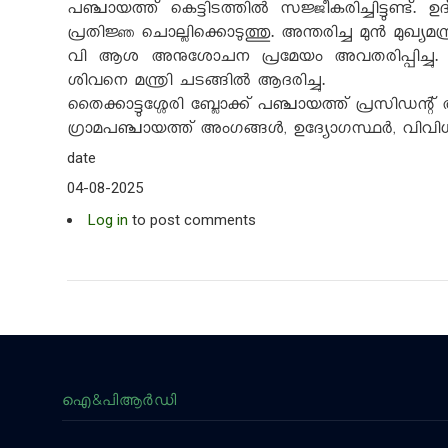
പഞ്ചായത്ത് കെട്ടിടത്തിൽ സജ്ജീകരിച്ചിട്ടുണ്
പ്രതിജ്ഞ ചൊല്ലിക്കൊടുത്തു. അന്തരിച്ച മുൻ മുഖ്യ
വി ആശ അനുശോചന പ്രമേയം അവതരിപ്പിച്ചു. മു
ശിവനെ മന്ത്രി ചടങ്ങിൽ ആദരിച്ചു.
തൈക്കാട്ടുശ്ശേരി ബ്ലോക്ക് പഞ്ചായത്ത് പ്രസിഡന്
ഗ്രാമപഞ്ചായത്ത് അംഗങ്ങൾ, ഉദ്യോഗസ്ഥർ, വിവിധ രാ
date
04-08-2025
Log in
to post comments
ഐ&പിആര്‍ഡി