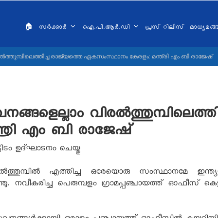
AIN
VIGATION
🏠
സർക്കാർ
ഐ.പി.ആർ.ഡി
പ്രസ് റിലീസ്
മാധ്യമങ
ALAYALAM
്തുമ്പിലെത്തിച്ച രാജ്യത്തെ ഏകസംസ്ഥാനം കേരളം: മന്ത്രി എം ബി രാജേഷ്
്ങളെല്ലാം വിരൽത്തുമ്പിലെത്തിച
്രി എം ബി രാജേഷ്
ിടം ഉദ്ഘാടനം ചെയ്തു
ൽത്തുമ്പിൽ എത്തിച്ച ഒരേയൊരു സംസ്ഥാനമേ ഇന്ത്യയ
ഞു. നവീകരിച്ച പെരുമ്പളം ഗ്രാമപ്പഞ്ചായത്ത് ഓഫീസ് കെ