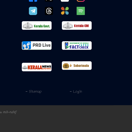
- Sitemap
- Login
ം:
സി-ഡിറ്റ്