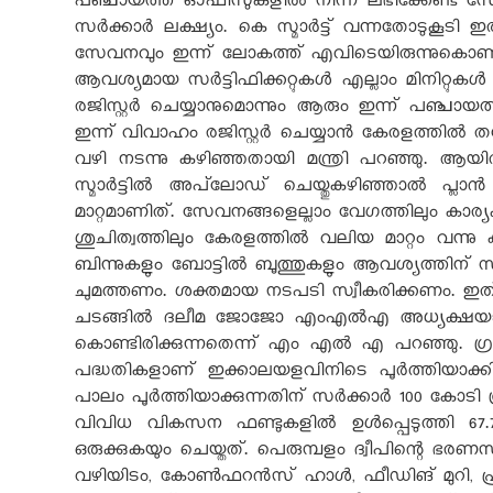
പഞ്ചായത്ത് ഓഫീസുകളിൽ നിന്ന് ലഭിക്കേണ്ട സ
സർക്കാർ ലക്ഷ്യം. കെ സ്മാർട്ട് വന്നതോടുകൂടി
സേവനവും ഇന്ന് ലോകത്ത് എവിടെയിരുന്നുകൊണ്ടു
ആവശ്യമായ സർട്ടിഫിക്കറ്റുകൾ എല്ലാം മിനിറ്റുകൾ
രജിസ്റ്റർ ചെയ്യാനുമൊന്നും ആരും ഇന്ന് പഞ്ചായ
ഇന്ന് വിവാഹം രജിസ്റ്റർ ചെയ്യാൻ കേരളത്തിൽ
വഴി നടന്നു കഴിഞ്ഞതായി മന്ത്രി പറഞ്ഞു. ആയി
സ്മാർട്ടിൽ അപ്‌ലോഡ് ചെയ്തുകഴിഞ്ഞാൽ പ്ലാൻ
മാറ്റമാണിത്. സേവനങ്ങളെല്ലാം വേഗത്തിലും കാര്യ
ശുചിത്വത്തിലും കേരളത്തിൽ വലിയ മാറ്റം വന്ന
ബിന്നുകളും ബോട്ടിൽ ബൂത്തുകളും ആവശ്യത്തിന് സ്
ചുമത്തണം. ശക്തമായ നടപടി സ്വീകരിക്കണം. ഇത് പ
ചടങ്ങില്‍ ദലീമ ജോജോ എംഎല്‍എ അധ്യക്ഷയായ
കൊണ്ടിരിക്കുന്നതെന്ന് എം എൽ എ പറഞ്ഞു. ഗ്രാ
പദ്ധതികളാണ് ഇക്കാലയളവിനിടെ പൂർത്തിയാക്കി
പാലം പൂർത്തിയാക്കുന്നതിന് സർക്കാർ 100 കോടി 
വിവിധ വികസന ഫണ്ടുകളിൽ ഉൾപ്പെടുത്തി 67.7
ഒരുക്കുകയും ചെയ്തത്. പെരുമ്പളം ദ്വീപിന്റെ ഭരണ
വഴിയിടം, കോണ്‍ഫറന്‍സ് ഹാള്‍, ഫീഡിങ് മുറി, ഫ്ര