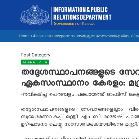
Skip
M
to
NA
main
M
content
Home
»
Alappuzha
»
തദ്ദേശസ്ഥാപനങ്ങളുടെ സേവനങ്ങളെല്ലാം വിരൽത
BREADCRUMB
Post Category
ALAPPUZHA
തദ്ദേശസ്ഥാപനങ്ങളുടെ സേവനങ
ഏകസംസ്ഥാനം കേരളം: മന്ത
*നവീകരിച്ച പെരുമ്പളം പഞ്ചായത്ത് ഓഫീസ് കെട്ട
തദ്ദേശസ്ഥാപനങ്ങളുടെ സേവനങ്ങളെല്ലാം വിര
സ്വയംഭരണവകുപ്പ് മന്ത്രി എം ബി രാജേഷ് പറഞ്
ഉദ്ഘാടനം ചെയ്തു സംസാരിക്കുകയായിരുന്നു മന്ത്രി.