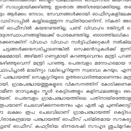
േവനങ്ങൾക്കായി ഒരാളും പഞ്ചായത്ത് ഓഫീസിൽ കയറിയിറങ്
 ഇത് സാധ്യമായിക്കഴിഞ്ഞു. ഇതൊരു അതിശയോക്തിയല്ല. തങ
ം ആർക്കും നേടാം. സേവനങ്ങൾക്കായി ഓഫീസുകളിലേക്ക് നട
 വാട്സാപ്പിൽ കയ്യിലെത്തുന്ന സ്ഥിതിയാണിന്ന്. നികുതി അട
ത്ത് ഓഫീസിൽ കയറേണ്ടതില്ല. പണ്ട് വിവാഹം രജിസ്റ്റർ ച
 തദ്ദേശസ്ഥാപനങ്ങളിലേക്ക് പോകേണ്ടതില്ല. 45000ത്തില
രക്കണക്കിന് വിവാഹ വിവാഹ സർട്ടിഫിക്കറ്റുകൾ നൽകിയത
 ചട്ടങ്ങൾക്കനുസരിച്ചാണെങ്കിൽ സെക്കൻഡുകൾക്ക് ഇന്ന്
ക്ഷമമായി. അഴിമതി ഗണ്യമായി കുറഞ്ഞുവെന്നും മന്ത്രി പറഞ്
ു കഴിഞ്ഞുവെന്ന് മന്ത്രി പറഞ്ഞു. പെരുമ്പളം മനോഹരമായ
ഥാപിച്ചാൽ മാലിന്യം വലിച്ചെറിയുന്ന സ്വഭാവം കുറയും. എന്
ഞ്ചായത്ത് സെക്രട്ടറിയുടെ ഉത്തരവാദിത്തമാണെന്നും മന്ത
ി. ഗ്രാമപഞ്ചായത്തുകളുടെ വികസനത്തിന് കോടിക്കണക്
മീണ റോഡുകളും സ്കൂൾ കെട്ടിടങ്ങളും കളിസ്ഥലങ്ങളും ഒക
യത്. പെരുമ്പളം ഗ്രാമപഞ്ചായത്തിലെ പതിനായിരത്തോളം 
രൂപയാണ് ചെലവഴിക്കുന്നതെന്നും എം എൽ എ ചൂണ്ടിക്കാട്ട
2 ലക്ഷം രൂപ ചെലവിലാണ് ഗ്രാമപഞ്ചായത്ത് കെട്ടിടം 
സിരാകേന്ദ്രമായ പഞ്ചായത്ത് ഓഫീസ് പരിമിതമായ സൗകര്യങ്ങളി
ണ്ട് ഓഫീസ്, കഫറ്റീരിയ, ഭിന്നശേഷി സൗഹൃദ ശുചിമുറികള്‍,