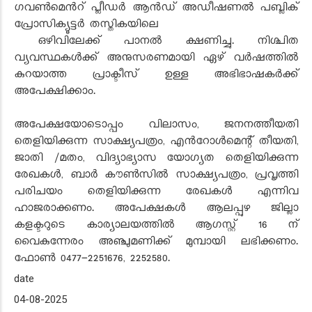
ഗവൺമെൻറ് പ്ലീഡർ ആൻഡ് അഡീഷണൽ പബ്ലിക്
പ്രോസിക്യൂട്ടർ തസ്തികയിലെ
ഒഴിവിലേക്ക് പാനൽ ക്ഷണിച്ചു. നിശ്ചിത
വ്യവസ്ഥകൾക്ക് അനുസരണമായി ഏഴ് വർഷത്തിൽ
കുറയാത്ത പ്രാക്ടീസ് ഉള്ള അഭിഭാഷകർക്ക്
അപേക്ഷിക്കാം.
അപേക്ഷയോടൊപ്പം വിലാസം, ജനനത്തീയതി
തെളിയിക്കുന്ന സാക്ഷ്യപത്രം, എൻറോൾമെന്റ് തീയതി,
ജാതി /മതം, വിദ്യാഭ്യാസ യോഗ്യത തെളിയിക്കുന്ന
രേഖകൾ, ബാർ കൗൺസിൽ സാക്ഷ്യപത്രം, പ്രവൃത്തി
പരിചയം തെളിയിക്കുന്ന രേഖകൾ എന്നിവ
ഹാജരാക്കണം. അപേക്ഷകൾ ആലപ്പുഴ ജില്ലാ
കളക്ടറുടെ കാര്യാലയത്തിൽ ആഗസ്റ്റ് 16 ന്
വൈകുന്നേരം അഞ്ചുമണിക്ക് മുമ്പായി ലഭിക്കണം.
ഫോൺ 0477-2251676, 2252580.
date
04-08-2025