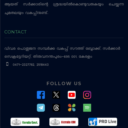
ആയത് സര്‍ക്കാരിന്റെ ശ്രദ്ധയില്‍കൊണ്ടുവരുകയും ചെയ്യുന്ന
ചുമതലയും വകുപ്പിനുണ്ട്.
CONTACT
വിവര പൊതുജന സമ്പര്‍ക്ക വകുപ്പ്
സൗത്ത് ബ്ലോക്ക്, സര്‍ക്കാര്‍
സെക്രട്ടേറിയറ്റ്, തിരുവനന്തപുരം-695 001, കേരളം
0471-2327782, 2518443
FOLLOW US