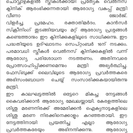
ചൊവ്വാഴ്ചകളിൽ സ്ത്രീകൾക്കായി പ്രത്യേക വെൽനസ്
ക്ലിനിക് ആരംഭിക്കുന്നതായി ആരോഗ്യ വകുപ്പ് മന്ത്രി
വീണാ ജോർജ്.
വിളർച്ച
,
പ്രമേഹം
,
രക്താതിമർദം
,
കാൻസർ
സ്‌ക്രീനിംഗ് തുടങ്ങിയവയും മറ്റ് ആരോഗ്യ പ്രശ്നങ്ങൾ
കണ്ടെത്താനും ഈ ക്ലിനിക്കുകളിലൂടെ സാധിക്കുന്നു. ഈ
പദ്ധതിയുടെ ഉദ്ഘാടനം സെപ്റ്റംബർ 16ന് നടക്കും.
പരമാവധി സ്ത്രീകൾ വെൽനസ് ക്ലിനിക്കുകളിൽ വന്ന്
ആരോഗ്യ പരിശോധന നടത്തണം. അതിനവരെ
പ്രോത്സാഹിപ്പിക്കണമെന്നും മന്ത്രി അഭ്യർത്ഥിച്ചു.
ഫേസ്ബുക്ക് ലൈവിലൂടെ ആരോഗ്യ പ്രവർത്തകരെ
അഭിസംബോധന ചെയ്ത് സംസാരിക്കുകയായിരുന്നു
മന്ത്രി.
ഈ കാലഘട്ടത്തിൽ ഒട്ടേറെ മികച്ച നേട്ടങ്ങൾ
കൈവരിക്കാൻ ആരോഗ്യ മേഖലയ്ക്കായി. കേരളത്തിലെ
ശിശു മരണനിരക്ക് അമേരിക്കൻ ഐക്യനാടുകളിലെ
ശിശു മരണ നിരക്കിനെക്കാളും കുറഞ്ഞതായി. ഈ
നേട്ടത്തിനായി പ്രയത്നിച്ച എല്ലാ ആരോഗ്യ
പ്രവർത്തകരേയും അഭിനന്ദിക്കുന്നു. ആരോഗ്യ