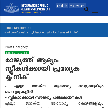
Skip
MAIN
English
Malayalam
to
NAVIGATION
main
MALAYALAM
content
Home
»
Directorate
»
BREADCRUMB
രാജ്യത്ത് ആദ്യം: സ്ത്രീകൾക്കായി പ്രത്യേക ക്ലിനിക്
Post Category
DIRECTORATE
രാജ്യത്ത് ആദ്യം:
സ്ത്രീകൾക്കായി പ്രത്യേക
ക്ലിനിക്
* എല്ലാ ജനകീയ ആരോഗ്യ കേന്ദ്രങ്ങളിലും
ചൊവ്വാഴ്ചകളിൽ
* സ്ത്രീകൾക്കായി സൗജന്യ പരിശോധനകൾ
എല്ലാ ജനകീയ ആരോഗ്യ കേന്ദ്രങ്ങളിലും