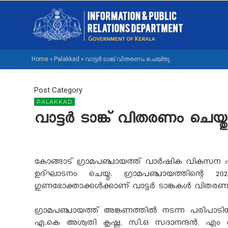
Skip
M
to
NA
main
M
content
Home
»
Palakkad
»
വാട്ടര്‍ ടാങ്ക് വിതരണം ചെയ്തു
BREADCRUMB
Post Category
PALAKKAD
വാട്ടര്‍ ടാങ്ക് വിതരണം ചെയ്തു
കോങ്ങാട് ഗ്രാമപഞ്ചായത്ത് വാര്‍ഷിക വികസന പദ്ധത
ഉദ്ഘാടനം ചെയ്തു. ഗ്രാമപഞ്ചായത്തിന്റെ 2
ഗുണഭോക്താക്കള്‍ക്കാണ് വാട്ടര്‍ ടാങ്കുകള്‍ വിതരണ
ഗ്രാമപഞ്ചായത്ത് അങ്കണത്തില്‍ നടന്ന പരിപാടിയ
എ.കെ അശ്വതി കൃഷ്ണ, സി.ഒ സദാനന്ദന്‍, എം ശശികു