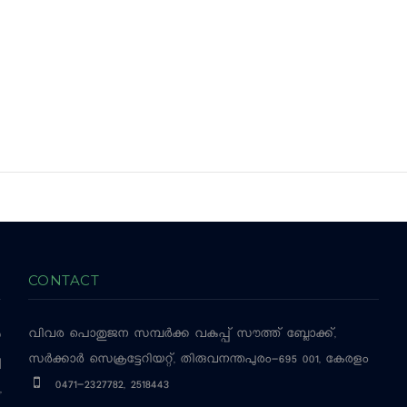
CONTACT
വിവര പൊതുജന സമ്പര്‍ക്ക വകുപ്പ്
സൗത്ത് ബ്ലോക്ക്,
‍
സര്‍ക്കാര്‍ സെക്രട്ടേറിയറ്റ്, തിരുവനന്തപുരം-695 001, കേരളം
ച
0471-2327782, 2518443
,