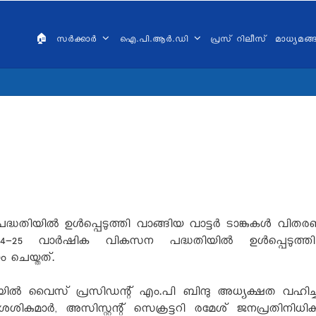
AIN
VIGATION
🏠
സർക്കാർ
ഐ.പി.ആർ.ഡി
പ്രസ് റിലീസ്
മാധ്യമങ
ALAYALAM
ിയില്‍ ഉള്‍പ്പെടുത്തി വാങ്ങിയ വാട്ടര്‍ ടാങ്കുകള്‍ വിതര
024-25 വാര്‍ഷിക വികസന പദ്ധതിയില്‍ ഉള്‍പ്പെടുത്
ം ചെയ്തത്.
ില്‍ വൈസ് പ്രസിഡന്റ് എം.പി ബിന്ദു അധ്യക്ഷത വഹിച്ചു. 
മാര്‍, അസിസ്റ്റന്റ് സെക്രട്ടറി രമേശ് ജനപ്രതിനിധികള്