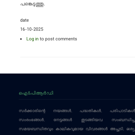
പങ്കെടുത്തു.
date
16-10-2025
Log in
to post comments
ഐ&പിആര്‍ഡി
സര്‍ക്കാരിന്റെ നയങ്ങള്‍, പദ്ധതികള്‍, പരിപാടികള്
സംരംഭങ്ങള്‍, നേട്ടങ്ങള്‍ തുടങ്ങിയവ സംബന്ധിച്
സമയബന്ധിതവും കാലികവുമായ വിവരങ്ങള്‍ അച്ചടി, ദൃശ്യ