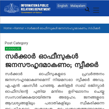
Skip
MAIN
English
Malayalam
to
NAVIGATION
main
MALAYALAM
content
Home
»
Kannur
»
സര്‍ക്കാര്‍ ഓഫീസുകൾ ജനസൗഹൃദമാകണം; സ്പീക്കര്‍
BREADCRUMB
Post Category
KANNUR
സര്‍ക്കാര്‍ ഓഫീസുകൾ
ജനസൗഹൃദമാകണം; സ്പീക്കര്‍
സർക്കാർ ഓഫീസുകളുടെ പ്രവർത്തനം
ജനസൗഹൃദമാകണമെന്ന് നിയമസഭാ സ്പീക്കര്‍ അഡ്വ.
എ.എന്‍ ഷംസീര്‍ പറഞ്ഞു. കതിരൂര്‍ സബ് രജിസ്ട്രാര്‍
ഓഫീസിന്റെ പുതിയ മന്ദിരം ഉദ്ഘാടനം ചെയ്തു
സംസാരിക്കുകയായിരുന്നു അദ്ദേഹം. ജനങ്ങളുടെ
ആവശ്യങ്ങളിലും പരാതികളിലും സ്വീകരിക്കുന്ന