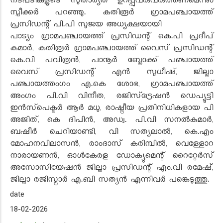
നടപടികളുടെ സുതാര്യത ഉറപ്പുവരുവരുത്തണമെന്നും
സ്പീക്കര്‍ പറഞ്ഞു. കതിരൂര്‍ ഗ്രാമപഞ്ചായത്ത്
പ്രസിഡന്റ് പി.പി സുജയ അധ്യക്ഷയായി
പാട്യം ഗ്രാമപഞ്ചായത്ത് പ്രസിഡന്റ് കെ.പി പ്രദീപ്
കുമാര്‍, കതിരൂര്‍ ഗ്രാമപഞ്ചായത്ത് വൈസ് പ്രസിഡന്റ്
കെ.വി പവിത്രന്‍, പാനൂര്‍ ബ്ലോക്ക് പഞ്ചായത്ത്
വൈസ് പ്രസിഡന്റ് എന്‍ സുധീഷ്, ജില്ലാ
പഞ്ചായത്തംഗം എ.കെ ശോഭ, ഗ്രാമപഞ്ചായത്ത്
അംഗം പി.വി വിനീത, രജിസ്‌ട്രേഷന്‍ ഡെപ്യൂട്ടി
ഇന്‍സ്‌പെക്ടര്‍ ആര്‍ മധു, രാഷ്ട്രീയ പ്രതിനിധികളായ പി
അജിത്, കെ ദിപിന്‍, അഡ്വ. പി.വി സനല്‍കുമാര്‍,
ബഷീര്‍ ചെറിയാണ്ടി, വി സത്യലാല്‍, കെ.എം
മോഹനവിലാസന്‍, രാംദാസ് കരിമ്പില്‍, വെള്ളോറ
നാരായണന്‍, ഓള്‍കേരള ഡോക്യുമെന്റ് റൈറ്റേര്‍സ്
അസോസിയേഷന്‍ ജില്ലാ പ്രസിഡന്റ് എം.വി രമേഷ്,
ജില്ലാ രജിസ്ട്രാര്‍ എ.ബി സത്യന്‍ എന്നിവര്‍ പങ്കെടുത്തു.
date
18-02-2026