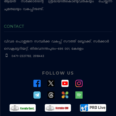
ആയത് സര്‍ക്കാരിന്റെ ശ്രദ്ധയില്‍കൊണ്ടുവരുകയും ചെയ്യുന്ന
ചുമതലയും വകുപ്പിനുണ്ട്.
CONTACT
വിവര പൊതുജന സമ്പര്‍ക്ക വകുപ്പ്
സൗത്ത് ബ്ലോക്ക്, സര്‍ക്കാര്‍
സെക്രട്ടേറിയറ്റ്, തിരുവനന്തപുരം-695 001, കേരളം
0471-2327782, 2518443
FOLLOW US