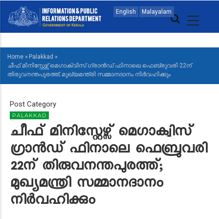
Skip
MAIN
English
Malayalam
to
NAVIGATION
main
MALAYALAM
content
Home
»
Palakkad
»
BREADCRUMB
ചീഫ് മിനിസ്റ്റേഴ്സ് മെഗാക്വിസ് ഗ്രാന്‍ഡ് ഫിനാലെ ഫെബ്രുവരി 22ന്
തിരുവനന്തപുരത്ത്; മുഖ്യമന്ത്രി സമ്മാനദാനം നിര്‍വഹിക്കും
Post Category
PALAKKAD
ചീഫ് മിനിസ്റ്റേഴ്സ് മെഗാക്വിസ്
ഗ്രാന്‍ഡ് ഫിനാലെ ഫെബ്രുവരി
22ന് തിരുവനന്തപുരത്ത്;
മുഖ്യമന്ത്രി സമ്മാനദാനം
നിര്‍വഹിക്കും