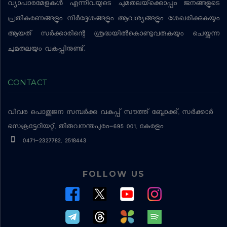
വ്യാപാരമേളകള്‍ എന്നിവയുടെ ചുമതലയ്‌ക്കൊപ്പം ജനങ്ങളുടെ
പ്രതികരണങ്ങളും നിര്‍ദ്ദേശങ്ങളും ആവശ്യങ്ങളും ശേഖരിക്കുകയും
ആയത് സര്‍ക്കാരിന്റെ ശ്രദ്ധയില്‍കൊണ്ടുവരുകയും ചെയ്യുന്ന
ചുമതലയും വകുപ്പിനുണ്ട്.
CONTACT
വിവര പൊതുജന സമ്പര്‍ക്ക വകുപ്പ്
സൗത്ത് ബ്ലോക്ക്, സര്‍ക്കാര്‍
സെക്രട്ടേറിയറ്റ്, തിരുവനന്തപുരം-695 001, കേരളം
0471-2327782, 2518443
FOLLOW US