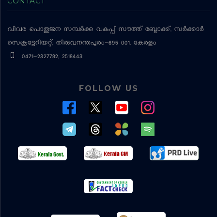
CONTACT
വിവര പൊതുജന സമ്പര്‍ക്ക വകുപ്പ്
സൗത്ത് ബ്ലോക്ക്, സര്‍ക്കാര്‍
സെക്രട്ടേറിയറ്റ്, തിരുവനന്തപുരം-695 001, കേരളം
0471-2327782, 2518443
FOLLOW US