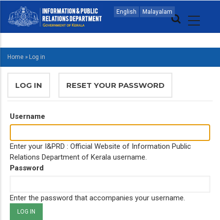
Skip
MAIN
English
Malayalam
to
NAVIGATION
main
MALAYALAM
content
Home
»
Log in
BREADCRUMB
PRIMARY
LOG IN
(ACTIVE
RESET YOUR PASSWORD
TABS
TAB)
Username
Enter your I&PRD : Official Website of Information Public
Relations Department of Kerala username.
Password
Enter the password that accompanies your username.