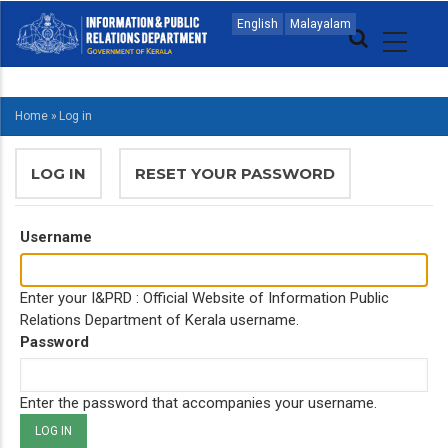
Skip
MAIN
English
Malayalam
to
NAVIGATION
main
MALAYALAM
content
Home
»
Log in
BREADCRUMB
PRIMARY
LOG IN
(ACTIVE
RESET YOUR PASSWORD
TABS
TAB)
Username
Enter your I&PRD : Official Website of Information Public
Relations Department of Kerala username.
Password
Enter the password that accompanies your username.