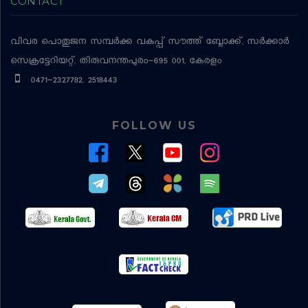
CONTACT
വിവര പൊതുജന സമ്പര്‍ക്ക വകുപ്പ്
സൗത്ത് ബ്ലോക്ക്, സര്‍ക്കാര്‍
സെക്രട്ടേറിയറ്റ്, തിരുവനന്തപുരം-695 001, കേരളം
0471-2327782, 2518443
FOLLOW US