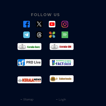
FOLLOW US
- Sitemap
- Login