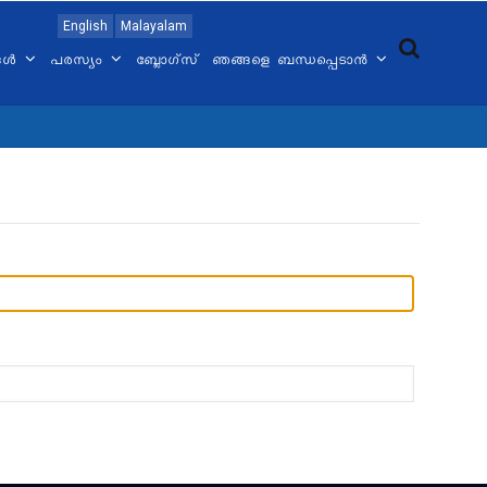
English
Malayalam
്ങൾ
പരസ്യം
ബ്ലോഗ്സ്
ഞങ്ങളെ ബന്ധപ്പെടാൻ