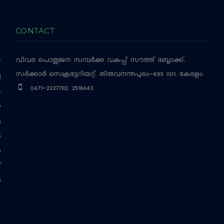
CONTACT
വിവര പൊതുജന സമ്പര്‍ക്ക വകുപ്പ്
സൗത്ത് ബ്ലോക്ക്,
‍
സര്‍ക്കാര്‍ സെക്രട്ടേറിയറ്റ്, തിരുവനന്തപുരം-695 001, കേരളം
ച
0471-2327782, 2518443
,
ം
ട
െ
ം
്
ന