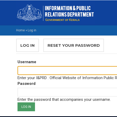
Skip
M
to
NA
main
M
content
Home
»
Log in
BREADCRUMB
PRIMARY
LOG IN
(ACTIVE
RESET YOUR PASSWORD
TABS
TAB)
Username
Enter your I&PRD : Official Website of Information Public
Password
Enter the password that accompanies your username.