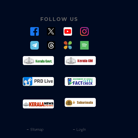
FOLLOW US
- Sitemap
- Login