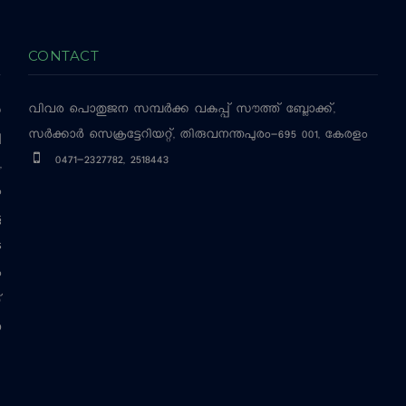
CONTACT
വിവര പൊതുജന സമ്പര്‍ക്ക വകുപ്പ്
സൗത്ത് ബ്ലോക്ക്,
‍
സര്‍ക്കാര്‍ സെക്രട്ടേറിയറ്റ്, തിരുവനന്തപുരം-695 001, കേരളം
ച
0471-2327782, 2518443
,
ം
ട
െ
ം
്
ന