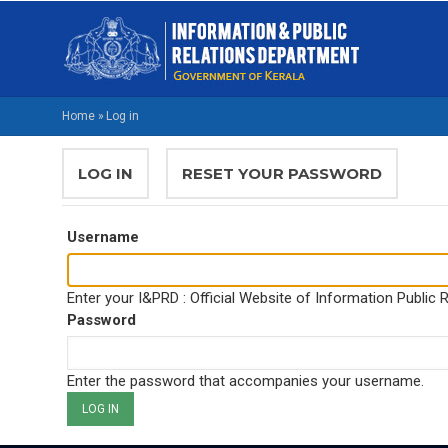
Skip
M
to
NA
main
M
content
Home
»
Log in
BREADCRUMB
PRIMARY
LOG IN
(ACTIVE
RESET YOUR PASSWORD
TABS
TAB)
Username
Enter your I&PRD : Official Website of Information Public
Password
Enter the password that accompanies your username.