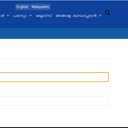
English
Malayalam
്ങൾ
പരസ്യം
ബ്ലോഗ്സ്
ഞങ്ങളെ ബന്ധപ്പെടാൻ