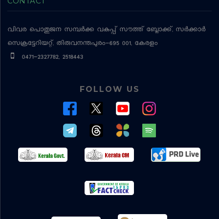
CONTACT
വിവര പൊതുജന സമ്പര്‍ക്ക വകുപ്പ്
സൗത്ത് ബ്ലോക്ക്, സര്‍ക്കാര്‍
സെക്രട്ടേറിയറ്റ്, തിരുവനന്തപുരം-695 001, കേരളം
0471-2327782, 2518443
FOLLOW US