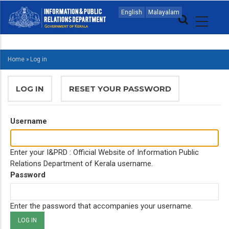
Skip
MAIN
English
Malayalam
to
NAVIGATION
main
MALAYALAM
content
Home
»
Log in
BREADCRUMB
PRIMARY
LOG IN
(ACTIVE
RESET YOUR PASSWORD
TABS
TAB)
Username
Enter your I&PRD : Official Website of Information Public
Relations Department of Kerala username.
Password
Enter the password that accompanies your username.