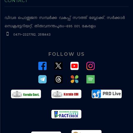
CONTACT
വിവര പൊതുജന സമ്പര്‍ക്ക വകുപ്പ്
സൗത്ത് ബ്ലോക്ക്, സര്‍ക്കാര്‍
സെക്രട്ടേറിയറ്റ്, തിരുവനന്തപുരം-695 001, കേരളം
0471-2327782, 2518443
FOLLOW US