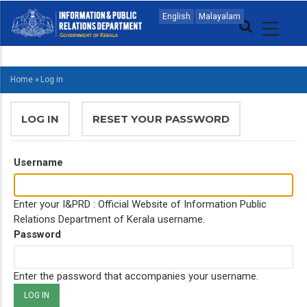
Skip
MAIN
English
Malayalam
to
NAVIGATION
main
MALAYALAM
content
Home
»
Log in
BREADCRUMB
PRIMARY
LOG IN
(ACTIVE
RESET YOUR PASSWORD
TABS
TAB)
Username
Enter your I&PRD : Official Website of Information Public
Relations Department of Kerala username.
Password
Enter the password that accompanies your username.