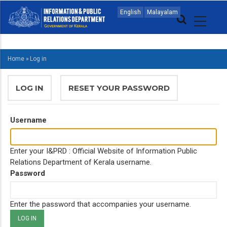
Skip
MAIN
English
Malayalam
to
NAVIGATION
main
MALAYALAM
content
Home
»
Log in
BREADCRUMB
PRIMARY
LOG IN
(ACTIVE
RESET YOUR PASSWORD
TABS
TAB)
Username
Enter your I&PRD : Official Website of Information Public
Relations Department of Kerala username.
Password
Enter the password that accompanies your username.