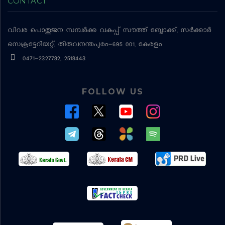
CONTACT
വിവര പൊതുജന സമ്പര്‍ക്ക വകുപ്പ്
സൗത്ത് ബ്ലോക്ക്, സര്‍ക്കാര്‍
സെക്രട്ടേറിയറ്റ്, തിരുവനന്തപുരം-695 001, കേരളം
0471-2327782, 2518443
FOLLOW US