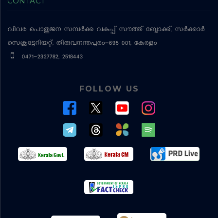
CONTACT
വിവര പൊതുജന സമ്പര്‍ക്ക വകുപ്പ്
സൗത്ത് ബ്ലോക്ക്, സര്‍ക്കാര്‍
സെക്രട്ടേറിയറ്റ്, തിരുവനന്തപുരം-695 001, കേരളം
0471-2327782, 2518443
FOLLOW US