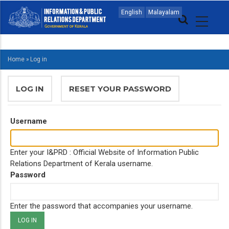
Skip
MAIN
English
Malayalam
to
NAVIGATION
main
MALAYALAM
content
Home
»
Log in
BREADCRUMB
PRIMARY
LOG IN
(ACTIVE
RESET YOUR PASSWORD
TABS
TAB)
Username
Enter your I&PRD : Official Website of Information Public
Relations Department of Kerala username.
Password
Enter the password that accompanies your username.