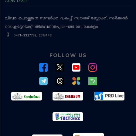
CONTACT
വിവര പൊതുജന സമ്പര്‍ക്ക വകുപ്പ്
സൗത്ത് ബ്ലോക്ക്, സര്‍ക്കാര്‍
സെക്രട്ടേറിയറ്റ്, തിരുവനന്തപുരം-695 001, കേരളം
0471-2327782, 2518443
FOLLOW US