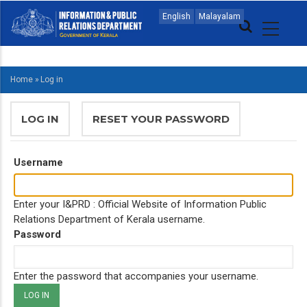
Skip
MAIN
English
Malayalam
to
NAVIGATION
main
MALAYALAM
content
Home
»
Log in
BREADCRUMB
PRIMARY
LOG IN
(ACTIVE
RESET YOUR PASSWORD
TABS
TAB)
Username
Enter your I&PRD : Official Website of Information Public
Relations Department of Kerala username.
Password
Enter the password that accompanies your username.