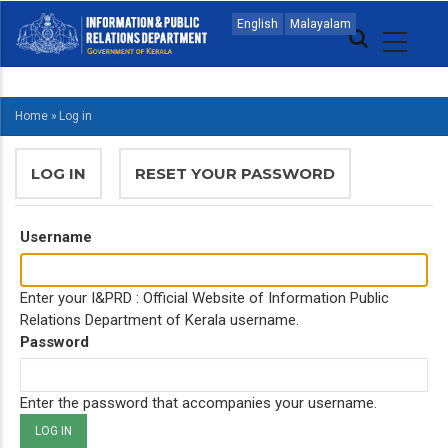
Skip
MAIN
English
Malayalam
to
NAVIGATION
main
MALAYALAM
content
Home
»
Log in
BREADCRUMB
PRIMARY
LOG IN
(ACTIVE
RESET YOUR PASSWORD
TABS
TAB)
Username
Enter your I&PRD : Official Website of Information Public
Relations Department of Kerala username.
Password
Enter the password that accompanies your username.