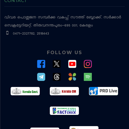
CONTACT
വിവര പൊതുജന സമ്പര്‍ക്ക വകുപ്പ്
സൗത്ത് ബ്ലോക്ക്, സര്‍ക്കാര്‍
സെക്രട്ടേറിയറ്റ്, തിരുവനന്തപുരം-695 001, കേരളം
0471-2327782, 2518443
FOLLOW US