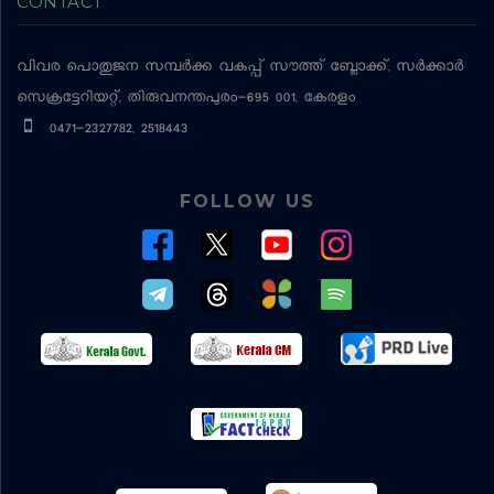
CONTACT
വിവര പൊതുജന സമ്പര്‍ക്ക വകുപ്പ്
സൗത്ത് ബ്ലോക്ക്, സര്‍ക്കാര്‍
സെക്രട്ടേറിയറ്റ്, തിരുവനന്തപുരം-695 001, കേരളം
0471-2327782, 2518443
FOLLOW US