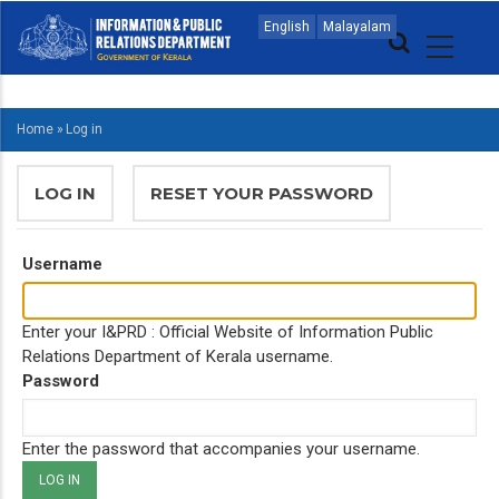
Skip
MAIN
English
Malayalam
to
NAVIGATION
main
MALAYALAM
content
Home
»
Log in
BREADCRUMB
PRIMARY
LOG IN
(ACTIVE
RESET YOUR PASSWORD
TABS
TAB)
Username
Enter your I&PRD : Official Website of Information Public
Relations Department of Kerala username.
Password
Enter the password that accompanies your username.