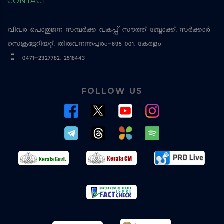
CONTACT
വിവര പൊതുജന സമ്പര്‍ക്ക വകുപ്പ്
സൗത്ത് ബ്ലോക്ക്, സര്‍ക്കാര്‍
സെക്രട്ടേറിയറ്റ്, തിരുവനന്തപുരം-695 001, കേരളം
0471-2327782, 2518443
FOLLOW US