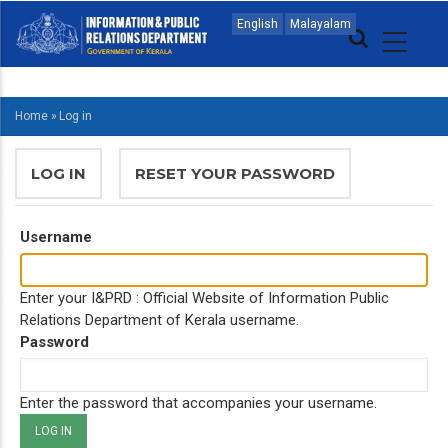
Skip
MAIN
English
Malayalam
to
NAVIGATION
main
MALAYALAM
content
Home
»
Log in
BREADCRUMB
PRIMARY
LOG IN
(ACTIVE
RESET YOUR PASSWORD
TABS
TAB)
Username
Enter your I&PRD : Official Website of Information Public
Relations Department of Kerala username.
Password
Enter the password that accompanies your username.