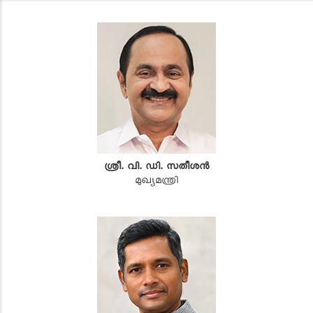
ശ്രീ. വി. ഡി. സതീശൻ
മുഖ്യമന്ത്രി