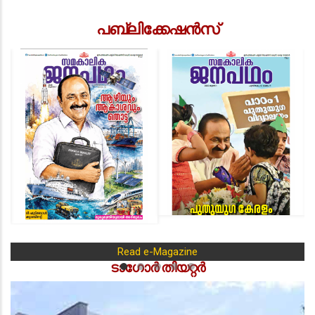
പബ്ലിക്കേഷൻസ്
Read e-Magazine
ടാഗോർ തിയറ്റർ