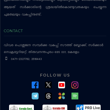
പ്രതികരണങ്ങളും നിര്‍ദ്ദേശങ്ങളും ആവശ്യങ്ങളും ശേഖരിക്കുകയും
ആയത് സര്‍ക്കാരിന്റെ ശ്രദ്ധയില്‍കൊണ്ടുവരുകയും ചെയ്യുന്ന
ചുമതലയും വകുപ്പിനുണ്ട്.
CONTACT
വിവര പൊതുജന സമ്പര്‍ക്ക വകുപ്പ്
സൗത്ത് ബ്ലോക്ക്, സര്‍ക്കാര്‍
സെക്രട്ടേറിയറ്റ്, തിരുവനന്തപുരം-695 001, കേരളം
0471-2327782, 2518443
FOLLOW US