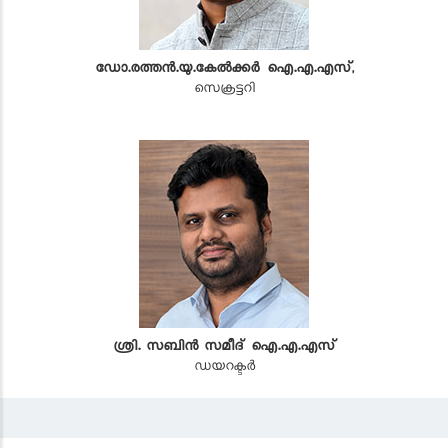
ഡോ.രത്തൻ.യു.കേൽക്കർ ഐ.എ.എസ്,
സെക്രട്ടറി
ശ്രി. സബിൻ സമീദ് ഐ.എ.എസ്
ഡയറക്ടർ