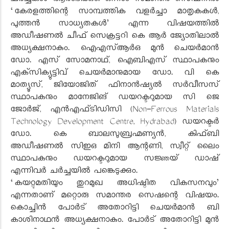
ചർച്ചകൾ ആരംഭിക്കും. ഒന്നാം സമാന്തര സെഷനിൽ
‘കേരളത്തിന്റെ സാമ്പത്തിക വളർച്ചാ മാതൃകകൾ,
പുത്തൻ സാധ്യതകൾ’ എന്ന വിഷയത്തിൽ
അഡീഷണൽ ചീഫ്‌ സെക്രട്ടറി കെ ആർ ജ്യോതിലാൽ
അധ്യക്ഷനാകും. ഐഎസ്‌ആർഒ മുൻ ചെയർമാൻ
ഡോ. എസ്‌ സോമനാഥ്‌, ഐബിഎസ്‌ സ്ഥാപകനും
എക്‌സിക്യുട്ടിവ്‌ ചെയർമാനുമായ ഡോ. വി കെ
മാത്യൂസ്‌, ജിയോജിത്‌ ഫിനാൻഷ്യൽ സർവീസസ്‌
സ്ഥാപകനും മാനേജിങ്‌ ഡയറക്ടറുമായ സി ജെ
ജോർജ്‌, എൻഎഫ്‌ടിഡിസി (Non-Ferrous Materials
Technology Development Centre, Hydrabad) ഡയറക്ടർ
ഡോ. കെ ബാലസുബ്രഹ്മണ്യൻ, കിഫ്‌ബി
അഡീഷണൽ സിഇഒ മിനി ആന്റണി, സ്വീറ്റ്‌ ലൈം
സ്ഥാപകനും ഡയറക്ടറുമായ സജ്ഞയ്‌ ഡാഷ്‌
എന്നിവർ ചർച്ചയിൽ പങ്കെടുക്കും.
‘കയറ്റുമതിയും തുറമുഖ അധിഷ്ഠിത വികസനവും’
എന്നതാണ്‌ മറ്റൊരു സമാന്തര സെഷന്റെ വിഷയം.
കൊച്ചിൻ പോർട്‌ അതോറിട്ടി ചെയർമാൻ ബി
കാശിനാഥൻ അധ്യക്ഷനാകും. പോർട്‌ അതോറിട്ടി മുൻ