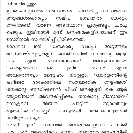
വിലയിരുത്തും.
ഇക്കാലയളവിൽ സംസ്ഥാനം കൈവരിച്ച ധനപരമായ
നേട്ടങ്ങൾക്കൊപ്പം സമീപ ഭാവിയിൽ കേരളം
നേരിടേണ്ടി വരുന്ന അടിസ്ഥാന പ്രശ്നങ്ങളും ചർച്ച
ചെയ്യും. ഇതിനായി മൂന്ന് സെഷനുകളിലായാണ്‌ ഈ
സെമിനാർ സംഘടിപ്പിച്ചിരിക്കുന്നത്.
രാവിലെ 10ന്‌ ‘ധനകാര്യ വകുപ്പ്‌: നേട്ടങ്ങളും
ഭാവികാഴ്‌ചപ്പാടുകളും’ സെമിനാറിൽ ധനകാര്യ മന്ത്രി
കെ എൻ ബാലഗോപാൽ അധ്യക്ഷനാകും.
‘കേരളം@2031: ഒരു പുതിയ ദർശനം’ എന്ന
അവതരണവും അദ്ദേഹം നടത്തും. ‘കേരളത്തിന്റെ
കഴിഞ്ഞ ദശകത്തിലെ സാമ്പത്തിക നേട്ടങ്ങൾ’
ധനകാര്യ അഡീഷണൽ ചീഫ്‌ സെക്രട്ടറി കെ ആർ
ജ്യോതിലാൽ അവതരിപ്പിക്കും. ധനകാര്യ റിസോഴ്‌സ്‌
സെക്രട്ടറി അജിത്‌ പാട്ടീൽ സ്വാഗതവും
എകസ്‌പെൻഡിച്ചർ സെക്രട്ടറി കേശവേന്ദ്രകുമാർ
നന്ദിയും പറയും.
11.45ന്‌ മൂന്ന്‌ സമാന്തര സെഷനുകളായി പാനൽ