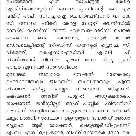
ചെയർമാൻ എൻ രാമചന്ദ്രൻ, കേരള
എക്‌സ്‌പോർട്ടേഴ്‌സ്‌ ഫോറം പ്രസിഡന്റ്‌ കെ എം
ഹമീദ്‌ അലി, സിഐഐ ചെയർപേഴ്‌സൺ വി കെ
സി റസാഖ്‌, ഫിക്കി കേരള സ്‌റ്റേറ്റ്‌ കൗൺസിൽ
ടാസ്‌ക്‌ ഫോഴ്‌സ്‌ ഓൺ എക്‌സ്‌പോർട്‌സ്‌ ചെയർ
അലക്‌സ്‌ കെ നൈനാൻ, സെന്റർ ഫോർ
ഡെവലെപ്പ്‌മെന്റ്‌ സ്‌റ്റഡീസ്‌ ഡയറക്ടർ പ്രൊഫ. സി
വീരമണി, കെഎസ്‌ഐഡിസി എംഡി പി
വിഷ്‌ണുരാജ്‌, വിസിൽ എംഡി ഡോ. ദിവ്യ എസ്‌
അയ്യർ എന്നിവർ സംസാരിക്കും
മൂന്നാമത്‌ സമാന്തര സെഷൻ ‘ധനകാര്യ
ഫെഡറലിസവും ജിഎസ്‌ടി സംവിധാനവും’ എന്ന
വിഷയം ചർച്ച ചെയ്യും. സംസ്ഥാന ജിഎസ്‌ടി
കമീഷണർ അജിത്‌ പാട്ടീൽ അധ്യക്ഷനാകും.
നാഷണൽ ഇൻസ്റ്റിറ്റ്യൂട്ട് ഓഫ് പബ്ലിക് ഫിനാൻസ്
ആൻഡ് പോളിസിയിലെ പ്രൊഫസർ ഡോ. പിനാകി
ചക്രബർത്തി, സംസ്ഥാന ആസൂത്രണ ബോർഡ്‌ അംഗം
പ്രൊഫ. ആർ രാമകുമാർ, കെയുആർഡിഎഫ്‌സി
എംഡി എസ്‌ പ്രേംകുമാർ, ഗിഫ്‌റ്റ്‌ ഡയറക്ടർ ഡോ. കെ