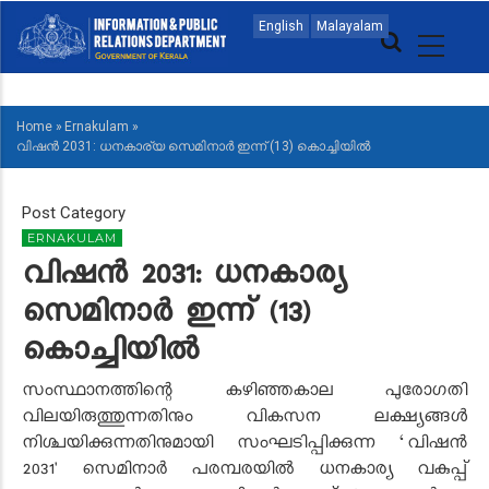
Skip
MAIN
English
Malayalam
to
NAVIGATION
main
ENGLISH
content
Home
»
Ernakulam
»
BREADCRUMB
വിഷൻ 2031: ധനകാര്യ സെമിനാർ ഇന്ന് (13) കൊച്ചിയിൽ
Post Category
ERNAKULAM
വിഷൻ 2031: ധനകാര്യ
സെമിനാർ ഇന്ന് (13)
കൊച്ചിയിൽ
സംസ്ഥാനത്തിന്റെ കഴിഞ്ഞകാല പുരോഗതി
വിലയിരുത്തുന്നതിനും വികസന ലക്ഷ്യങ്ങള്‍
നിശ്ചയിക്കുന്നതിനുമായി സംഘടിപ്പിക്കുന്ന ‘വിഷന്‍
2031' സെമിനാർ പരമ്പരയിൽ ധനകാര്യ വകുപ്പ്‌