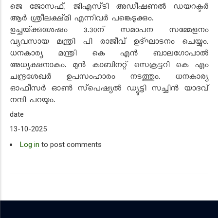
ജെ ജോസഫ്‌, ജിഎസ്‌ടി അഡീഷണൽ ഡയറക്ടർ
ആർ ശ്രീലക്ഷ്‌മി എന്നിവർ പങ്കെടുക്കും.
ഉച്ചയ്‌ക്കുശേഷം 3.30ന്‌ സമാപന സമ്മേളനം
വ്യവസായ മന്ത്രി പി രാജീവ്‌ ഉദ്‌ഘാടനം ചെയ്യും.
ധനകാര്യ മന്ത്രി കെ എൻ ബാലഗോപാൽ
അധ്യക്ഷനാകും. മുൻ കാബിനറ്റ് സെക്രട്ടറി കെ എം
ചന്ദ്രശേഖർ ഉപസംഹാരം നടത്തും. ധനകാര്യ
ഓഫീസർ ഓൺ സ്‌പെഷ്യൽ ഡ്യൂട്ടി സച്ചിൻ യാദവ്‌
നന്ദി പറയും.
date
13-10-2025
Log in
to post comments