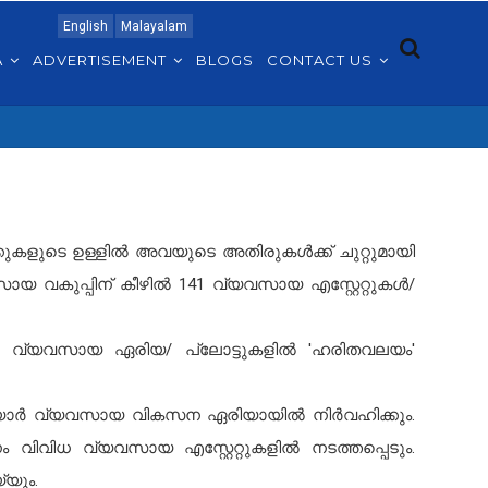
English
Malayalam
A
ADVERTISEMENT
BLOGS
CONTACT US
കുകളുടെ ഉള്ളിൽ അവയുടെ അതിരുകൾക്ക് ചുറ്റുമായി
സായ വകുപ്പിന് കീഴിൽ 141 വ്യവസായ എസ്റ്റേറ്റുകൾ/
ള്ള വ്യവസായ ഏരിയ/ പ്ലോട്ടുകളിൽ 'ഹരിതവലയം'
 എടയാർ വ്യവസായ വികസന ഏരിയായിൽ നിർവഹിക്കും.
വിവിധ വ്യവസായ എസ്റ്റേറ്റുകളിൽ നടത്തപ്പെടും.
യും.