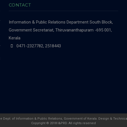
CONTACT
r
Information & Public Relations Department
South Block,
-
Government Secretariat, Thiruvananthapuram -695 001,
,
Kerala
,
0471-2327782, 2518443
y
e
d
he Dept. of Information & Public Relations, Government of Kerala. Design & Technica
Copyright © 2018 I&PRD. All rights reserved