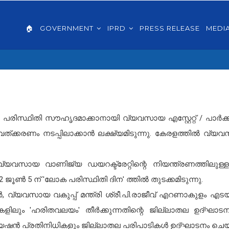
AIN
VIGATION
🏠
GOVERNMENT
IPRD
PRESS RELEASE
MEDI
GLISH
ിസ്ഥിതി സൗഹൃദമാക്കാനായി വ്യവസായ എസ്റ്റേറ്റ് / പാർക്
ത്ക്കരണം നടപ്പിലാക്കാൻ ലക്ഷ്യമിടുന്നു. കേരളത്തിൽ വ്യവ
വ്യവസായ വാണിജ്യ ഡയറക്ട്രേറ്റിന്റെ നിയന്ത്രണത്തിലു
2 ജൂൺ 5 ന് 'ലോക പരിസ്ഥിതി ദിന' ത്തിൽ തുടക്കമിടുന്നു.
 വ്യവസായ വകുപ്പ് മന്ത്രി ശ്രീ.പി.രാജീവ് എറണാകുളം
ലും 'ഹരിതവലയം' തീർക്കുന്നതിന്റെ ജില്ലാതല ഉദ്ഘാടനം 
േഷൻ പ്രതിനിധികളും ജില്ലാതല പരിപാടികൾ ഉദ്ഘാടനം ചെയ്