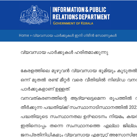
Skip
M
to
NA
main
EN
content
Home
»
വ്യവസായ പാർക്കുകൾ ഇനി ഗ്രീൻ സോണുകൾ
BREADCRUMB
വ്യവസായ പാർക്കുകൾ ഹരിതമാക്കുന്നു
കേരളത്തിലെ മുഴുവൻ വ്യവസായ ഭൂമിയും കൂടുതൽ പര
ഒന്ന് മുതൽ രണ്ട് മീറ്റർ വരെ വീതിയിൽ നിബിഡ വനവ
പാർക്കുകളാണ് ഉള്ളത്.
വനവത്കരണത്തിന്റെ ആദ്യഘട്ടമെന്ന രൂപത്തിൽ 
തീർക്കുന്ന പദ്ധതിയ്ക്ക് സംസ്ഥാനാടിസ്ഥാനത്തിൽ 202
പദ്ധതിയുടെ സംസ്ഥാനതല ഉദ്ഘാടനം നിയമം, കയർ,
ഇതിനൊപ്പം തന്നെ സംസ്ഥാനത്തെ എല്ലാ ജില്ലകളി
ജനപ്രതിനിധികളും വ്യവസായ എസ്റ്റേറ്റ് അസോസിയ