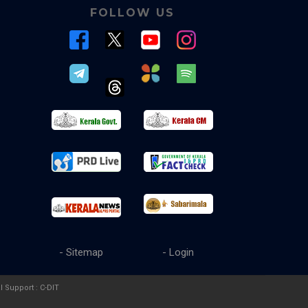
FOLLOW US
- Sitemap
- Login
l Support :
C-DIT