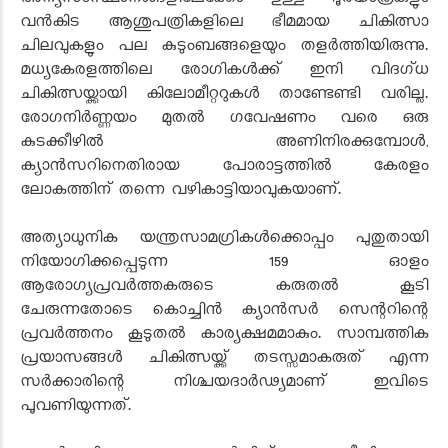
അന്യസംസ്ഥാനങ്ങളിലേക്കോ ഉള്ള ദൂരയാത്രകളും
വൻകിട ആശുപത്രികളിലെ ഭീമമായ ചികിത്സാ
ചിലവുകളും പല കുടുംബങ്ങളെയും തളർത്തിയിരുന്നു.
മധ്യകേരളത്തിലെ രോഗികൾക്ക് ഇനി വിദഗ്ധ
ചികിത്സയ്ക്കായി കിലോമീറ്ററുകൾ താണ്ടേണ്ടി വരില്ല.
രോഗനിർണ്ണയം മുതൽ ഗവേഷണം വരെ ഒരു
കുടക്കീഴിൽ അണിനിരക്കുമ്പോൾ,
ക്യാൻസറിനെതിരായ പോരാട്ടത്തിൽ കേരളം
ലോകത്തിന് തന്നെ വഴികാട്ടിയാവുകയാണ്.
അത്യാധുനിക യന്ത്രസാമഗ്രികൾക്കൊപ്പം പുതുതായി
നിയോഗിക്കപ്പെടുന്ന 159 ഓളം
ആരോഗ്യപ്രവർത്തകരുടെ കരുതൽ കൂടി
ചേരുന്നതോടെ കൊച്ചിൻ ക്യാൻസർ സെന്ററിന്റെ
പ്രവർത്തനം കൂടുതൽ കാര്യക്ഷമമാകും. സാമ്പത്തിക
പ്രയാസങ്ങൾ ചികിത്സയ്ക്ക് തടസ്സമാകരുത് എന്ന
സർക്കാരിന്റെ നിശ്ചയദാർഢ്യമാണ് ഇവിടെ
പൂവണിയുന്നത്.