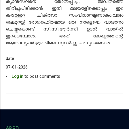
ക്യാൻസറിനെ തോൽപ്പിച്ച്, ജീവിതത്തെ
തിരിച്ചുപിടിക്കാൻ ഇനി മലയാളിക്കൊപ്പം ഈ
കരുത്തുറ്റ ചികിത്സാ സംവിധാനമുണ്ടാകും.വരും
തലമുറയ്ക്ക് രോഗരഹിതമായ ഒരു നാളെയെ വാഗ്ദാനം
ചെയ്തുകൊണ്ട് സി.സി.ആർ.സി ഉടൻ വാതിൽ
തുറക്കുമ്പോൾ, അത് കേരളത്തിന്റെ
ആരോഗ്യചരിത്രത്തിലെ സുവർണ്ണ അധ്യായമാകും.
date
07-01-2026
Log in
to post comments
I&PRD