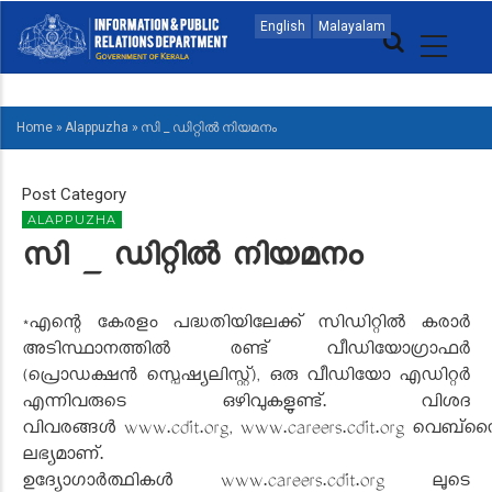
Skip
MAIN
English
Malayalam
to
NAVIGATION
main
ENGLISH
content
Home
»
Alappuzha
»
സി _ ഡിറ്റിൽ നിയമനം
BREADCRUMB
Post Category
ALAPPUZHA
സി _ ഡിറ്റിൽ നിയമനം
*എന്റെ കേരളം പദ്ധതിയിലേക്ക് സിഡിറ്റിൽ കരാർ
അടിസ്ഥാനത്തിൽ രണ്ട് വീഡിയോഗ്രാഫർ
(പ്രൊഡക്ഷൻ സ്പെഷ്യലിസ്റ്റ്), ഒരു വീഡിയോ എഡിറ്റർ
എന്നിവരുടെ ഒഴിവുകളുണ്ട്. വിശദ
വിവരങ്ങൾ www.cdit.org, www.careers.cdit.org വെബ്സ
ലഭ്യമാണ്.
ഉദ്യോഗാർത്ഥികൾ www.careers.cdit.org ലൂടെ