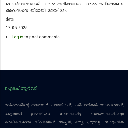
ഓൺലൈനായി അപേക്ഷിക്കണം. അപേക്ഷിക്കേണ്ട
അവസാന തീയതി മേയ് 23*.
date
17-05-2025
Log in
to post comments
ഐ&പിആര്‍ഡി
സര്‍ക്കാരിന്റെ നയങ്ങള്‍, പദ്ധതികള്‍, പരിപാടികള്‍ സംരംഭങ്ങള്‍,
നേട്ടങ്ങള്‍ തുടങ്ങിയവ സംബന്ധിച്ച സമയബന്ധിതവും
കാലികവുമായ വിവരങ്ങള്‍ അച്ചടി, ദൃശ്യ, ശ്രാവ്യ, സാമൂഹിക