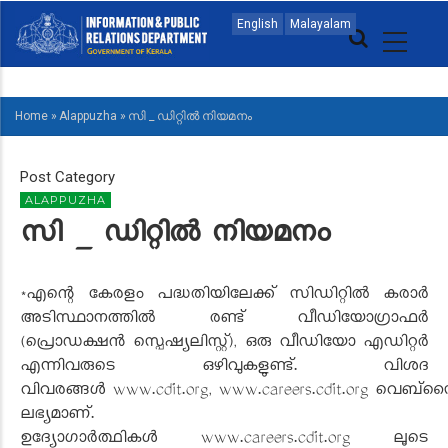
Skip
MAIN
English
Malayalam
to
NAVIGATION
main
MALAYALAM
content
Home
»
Alappuzha
»
സി _ ഡിറ്റിൽ നിയമനം
BREADCRUMB
Post Category
ALAPPUZHA
സി _ ഡിറ്റിൽ നിയമനം
*എന്റെ കേരളം പദ്ധതിയിലേക്ക് സിഡിറ്റിൽ കരാർ
അടിസ്ഥാനത്തിൽ രണ്ട് വീഡിയോഗ്രാഫർ
(പ്രൊഡക്ഷൻ സ്പെഷ്യലിസ്റ്റ്), ഒരു വീഡിയോ എഡിറ്റർ
എന്നിവരുടെ ഒഴിവുകളുണ്ട്. വിശദ
വിവരങ്ങൾ www.cdit.org, www.careers.cdit.org വെബ്സ
ലഭ്യമാണ്.
ഉദ്യോഗാർത്ഥികൾ www.careers.cdit.org ലൂടെ