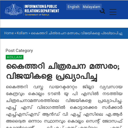
Skip
MAIN
English
Malayalam
to
NAVIGATION
main
ENGLISH
content
Home
»
Kollam
»
കൈത്തറി ചിത്രരചന മത്സരം; വിജയികളെ പ്രഖ്യാപിച്ചു
BREADCRUMB
Post Category
KOLLAM
കൈത്തറി ചിത്രരചന മത്സരം;
വിജയികളെ പ്രഖ്യാപിച്ചു
കൈത്തറി വസ്ത്ര ഡയറക്ടറേറ്റും ജില്ലാ വ്യവസായ
കേന്ദ്രവും കൊല്ലം ടൗണ്‍ യു പി എസില്‍ നടത്തിയ
ചിത്രരചനാമത്സരത്തിലെ വിജയികളെ പ്രഖ്യാപിച്ചു.
എച്ച് എസ് വിഭാഗത്തില്‍ കൊട്ടാരക്കര സര്‍ക്കാര്‍
എച്ച്എസ്എസ് ആന്‍ഡ് വി എച്ച് എസിലെ എ.ആര്‍
അദ്വൈത ഒന്നാം സ്ഥാനവും കൊല്ലം സെന്റ് ജോസഫ്