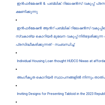
ഇൻഫർമേഷൻ & പബ്ലിക് റിലേഷൻ‍സ് വകുപ്പ് പ്രസിദ
ക്ഷണിക്കുന്നു
ഇൻ‍ഫർമേഷൻ‍ ആൻ‍റ് പബ്ലിക് റിലേഷൻ‍സ് വകുപ്പി​
സ്വകാര്യ കൊറിയർ മുഖേന വകുപ്പ് നിർദ്ദേശിക്കുന
പ്രസിദ്ധീകരിക്കുന്നത് - സംബന്ധിച്ച്
Individual Housing Loan thought HUDCO Niwas at affordab
അംഗീകൃത കൊറിയർ സ്ഥാപനങ്ങളിൽ നിന്നും താത്പര
Inviting Designs for Presenting Tabloid in the 2023 Repub