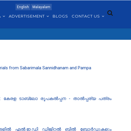
English
Malayalam
A
ADVERTISEMENT
BLOGS
CONTACT US
aterials from Sabarimala Sannidhanam and Pampa
ഡ് 2026: കേരള ടാബ്ലോ രൂപകൽപ്പന - താൽപ്പര്യ പത്രം
ങ്ങളിൽ എൽ.ഇ.ഡി ഡിജിറ്റൽ ബിൽ ബോർഡുകളും