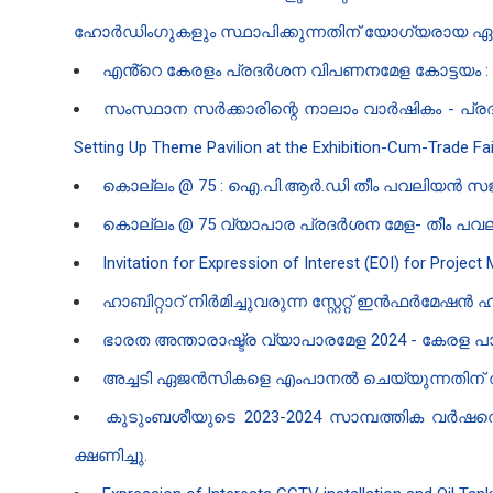
ഹോർഡിംഗുകളും സ്ഥാപിക്കുന്നതിന് യോഗ്യരായ ഏജൻ
എൻ്റെ കേരളം പ്രദർശന വിപണനമേള കോട്ടയം : സാ
സംസ്ഥാന സർക്കാരി​ന്റെ നാലാം വാർഷികം - പ്ര
Setting Up Theme Pavilion at the Exhibition-Cum-Trade Fai
കൊല്ലം @ 75 : ഐ.പി.ആർ.ഡി തീം പവലിയൻ സജ്ജ
കൊല്ലം @ 75 വ്യാപാര പ്രദർശന മേള- തീം പവല
Invitation for Expression of Interest (EOI) for Proj
ഹാബിറ്റാറ് നിർമിച്ചുവരുന്ന സ്റ്റേറ്റ് ഇൻ‍ഫർമേഷൻ‍
ഭാരത അന്താരാഷ്ട്ര വ്യാപാരമേള 2024 - കേരള പാ
അച്ചടി ഏജൻ‍സികളെ എംപാനൽ ചെയ്യുന്നതിന് ത
കുടുംബശീയുടെ 2023-2024 സാമ്പത്തിക വര്‍ഷത്തെ സ
ക്ഷണിച്ചു.