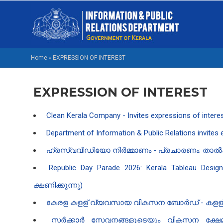
Skip
M
to
NA
main
EN
content
Home
»
EXPRESSION OF INTEREST
BREADCRUMB
EXPRESSION OF INTEREST
Clean Kerala Company - Invites expressions of inter
Department of Information & Public Relations invites e
ഹ്രസ്വവീഡിയോ നിർമ്മാണം - പ്രചാരണം: താല്‍പ
Republic Day Parade 2026: Kerala Tableau De
ക്ഷണിക്കുന്നു)
കേരള കളള് വ്യവസായ വികസന ബോർഡ് - കളള് ബോട
സർക്കാർ സേവനങ്ങളുടെയും വികസന ക്ഷേ