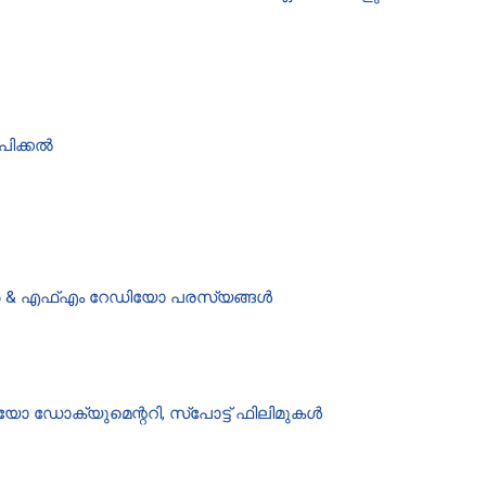
പിക്കൽ
്പർ & എഫ്എം റേഡിയോ പരസ്യങ്ങൾ
ോ ഡോക്യുമെന്ററി, സ്പോട്ട് ഫിലിമുകൾ