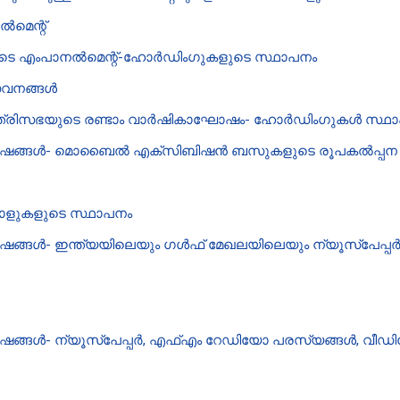
ൽമെന്റ്
ടെ എംപാനൽ‌മെന്റ്-ഹോർഡിംഗുകളുടെ സ്ഥാപനം
േവനങ്ങൾ‌
മന്ത്രിസഭയുടെ രണ്ടാം വാർഷികാഘോഷം- ഹോർഡിംഗുകൾ സ്ഥാ
ാഘോഷങ്ങൾ- മൊബൈൽ എക്സിബിഷൻ ബസുകളുടെ രൂപകൽപ്പന
വാളുകളുടെ സ്ഥാപനം
ഷങ്ങൾ- ഇന്ത്യയിലെയും ഗൾഫ് മേഖലയിലെയും ന്യൂസ്‌പേപ
ങ്ങൾ- ന്യൂസ്‌പേപ്പർ, എഫ്എം റേഡിയോ പരസ്യങ്ങൾ, വീഡിയ