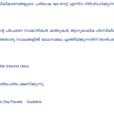
്ധീകരണങ്ങളുടെ പരിഭാഷ, ലേ-ഔട്ട് എന്നിവ നിർവ്വഹിക്കുന്
ന്റെ പ്രചരണ സാമഗ്രികൾ, കത്തുകൾ, ആനുകാലിക പ്രസിദ്ധീകര
്ന അതാതു സ്ഥലങ്ങളിൽ യഥാസ​മയം എത്തിയ്ക്കുന്നതിന് താത്പര്
le Interest rates
്യപത്രം ക്ഷണിക്കുന്നു
lic Day Parade
:
Guideline