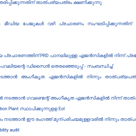
പിക്കുന്നതിന് താത്പര്യപത്രം ക്ഷണിക്കുന്നു
 മീഡിയ പേജുകൾ വഴി പ്രചാരണം സംഘടിപ്പിക്കുന്നതി
്രചാരണത്തിന് PRD പാനലിലുള്ള ഏജൻസികളിൽ നിന്ന് പ്രപ്
പവലിയ​ന്റെ ഡി​സൈൻ‍ തെരഞ്ഞെടുപ്പ് - സംബന്ധിച്ച്
നടത്താൻ അംഗീകൃത ഏജൻസികളിൽ നിന്നും താത്പര്യപത്രം 
ഷൻ നടത്താൻ ഗവണ്മെന്റ് അംഗീകൃത ഏജൻസികളിൽ നിന്ന് താത്പര
n Plant സ്ഥാപിക്കുന്നുളള Eol
ം നടത്താൻ ഈ രംഗത്ത് മുന്പരിചയമുള്ളവരിൽ നിന്നും താത്പര
lity audit