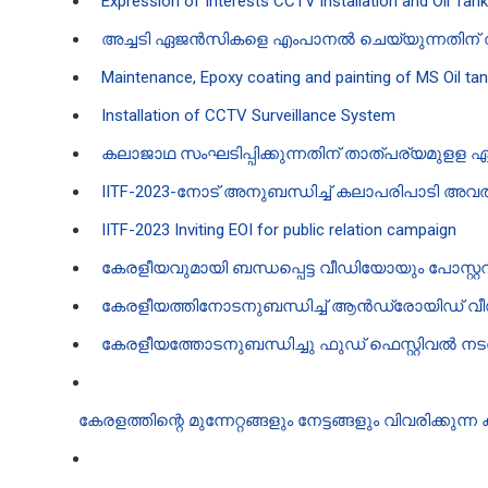
Expression of Interests CCTV installation and Oil Tank
അച്ചടി ഏജൻ‍സികളെ എംപാനൽ ചെയ്യുന്നതിന് താ
Maintenance, Epoxy coating and painting of MS Oil ta
Installation of CCTV Surveillance System
കലാജാഥ സംഘടിപ്പിക്കുന്നതിന് താത്പര്യമുളള 
IITF-2023-നോട് അനുബന്ധിച്ച് കലാപരിപാടി അവതര
IITF-2023 Inviting EOI for public relation campaign
കേരളീയവുമായി ബന്ധപ്പെട്ട വീഡിയോയും പോസ്റ്ററു
കേരളീയത്തിനോടനുബന്ധിച്ച് ആൻഡ്രോയിഡ് വീഡി
കേരളീയത്തോടനുബന്ധിച്ചു ഫുഡ് ഫെസ്റ്റിവൽ നടത
കേരളത്തിന്റെ മുന്നേറ്റങ്ങളും നേട്ടങ്ങളും വിവരിക്കുന