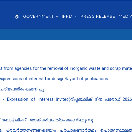
AIN
VIGATION
🏠
GOVERNMENT
IPRD
PRESS RELEASE
MEDI
GLISH
est from agencies for the removal of inorganic waste and scrap m
xpressions of interest for design/layout of publications
ര്യപത്രം ക്ഷണിച്ചു
sign - Expression of Interest Invited(റിപ്പബ്ലിക് ദിന പരേ
്ടിലിംഗ് - താല്പര്യപത്രം ക്ഷണിക്കുന്നു
മ പ്രവർത്തനങ്ങളുടെയും പ്രചാരണാർത്ഥം പൊതുസ്ഥല