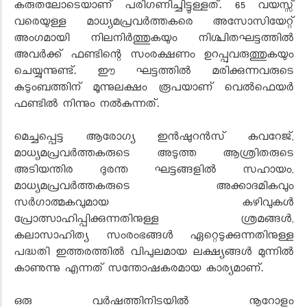
കരുതലോടെയാണ് പരിഗണിച്ചിട്ടുള്ളത്. 65 വയസ്സ്
വരെയുള്ള മാധ്യമപ്രവർത്തകരെ അസോസിയേറ്റ്
അംഗമായി നിലനിർത്തുകയും നിശ്ചിതഘട്ടത്തിൽ
അവർക്ക് ഫണ്ടിന്റെ സംരക്ഷണം ഉറപ്പുവരുത്തുകയും
ചെയ്യുന്നുണ്ട്. ഈ ഘട്ടത്തിൽ മരിക്കുന്നവരുടെ
കുടുംബത്തിന് മൂന്നുലക്ഷം രൂപയാണ് വെൽഫെയർ
ഫണ്ടിൽ നിന്നും നൽകുന്നത്.
മെച്ചപ്പെട്ട ആരോഗ്യ ഇൻഷുറൻസ് കവറേജ്,
മാധ്യമപ്രവർത്തകരുടെ അടുത്ത ആശ്രിതരുടെ
അടിയന്തിര ദുരന്ത ഘട്ടങ്ങളിൽ സഹായം,
മാധ്യമപ്രവർത്തകരുടെ അക്കാദമികവും
സർഗാത്മകവുമായ കഴിവുകൾ
പ്രോത്സാഹിപ്പിക്കുന്നതിനുള്ള ശ്രമങ്ങൾ,
കലാസാഹിത്യ സംരംഭങ്ങൾ ഏറ്റെടുക്കുന്നതിനുള്ള
പദ്ധതി ഇത്തരത്തിൽ വിപുലമായ ലക്ഷ്യങ്ങൾ മുന്നിൽ
കാണുന്നു എന്നത് സന്തോഷകരമായ കാര്യമാണ്.
ഒരു വർഷത്തിനിടയിൽ നൂറോളം