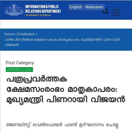
Skip
MAIN
English
Malayalam
to
NAVIGATION
main
ENGLISH
content
Home
»
Ernakulam
»
BREADCRUMB
പത്രപ്രവർത്തക ക്ഷേമസംരംഭം മാതൃകാപരം: മുഖ്യമന്ത്രി പിണറായി
വിജയൻ
Post Category
ERNAKULAM
പത്രപ്രവർത്തക
ക്ഷേമസംരംഭം മാതൃകാപരം:
മുഖ്യമന്ത്രി പിണറായി വിജയൻ
ജേണലിസ്റ്റ് വെൽഫെയർ ഫണ്ട് ഉദ്ഘാടനം ചെയ്തു