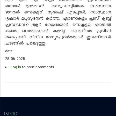
എം എൽ എ, ജില്ലാ പഞ്ചായത്ത് പ്രസിഡൻ്റ്
മനോജ് മൂത്തേടൻ, കെയുഡബ്ലിയുജെ സംസ്ഥാന
ജനറൽ സെക്രട്ടറി സുരേഷ് എടപ്പാൾ, സംസ്ഥാന
ട്രഷറർ മധുസൂദനൻ കർത്ത, എറണാകുളം പ്രസ് ക്ലബ്ബ്
പ്രസിഡൻ്റ് ആർ ഗോപകുമാർ, സെക്രട്ടറി ഷാജിൽ
കുമാർ, വെൽഫെയർ കമ്മിറ്റി കൺവീനർ പ്രജീഷ്
കൈപ്പള്ളി, വിവിധ മാധ്യമപ്രവർത്തകർ തുടങ്ങിയവർ
ചടങ്ങിൽ പങ്കെടുത്തു.
date
28-06-2025
Log in
to post comments
I&PRD