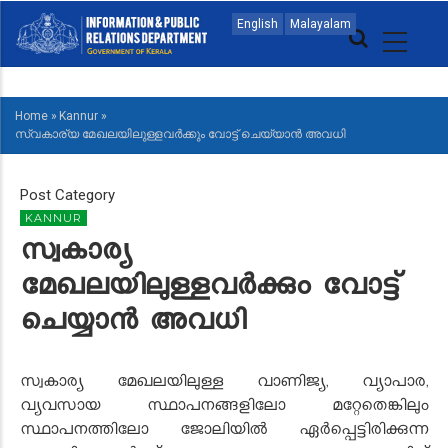
Skip
MAIN
English
Malayalam
to
NAVIGATION
main
ENGLISH
content
Home
»
Kannur
»
BREADCRUMB
സ്വകാര്യ മേഖലയിലുള്ളവർക്കും വോട്ട് ചെയ്യാൻ അവധി
Post Category
KANNUR
സ്വകാര്യ
മേഖലയിലുള്ളവർക്കും വോട്ട്
ചെയ്യാൻ അവധി
സ്വകാര്യ മേഖലയിലുള്ള വാണിജ്യ, വ്യാപാര,
വ്യവസായ സ്ഥാപനങ്ങളിലോ മറ്റേതെങ്കിലും
സ്ഥാപനത്തിലോ ജോലിയിൽ ഏർപ്പെട്ടിരിക്കുന്ന