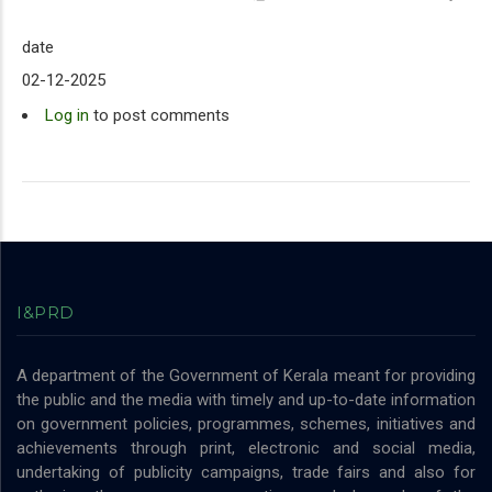
date
02-12-2025
Log in
to post comments
I&PRD
A department of the Government of Kerala meant for providing
the public and the media with timely and up-to-date information
on government policies, programmes, schemes, initiatives and
achievements through print, electronic and social media,
undertaking of publicity campaigns, trade fairs and also for