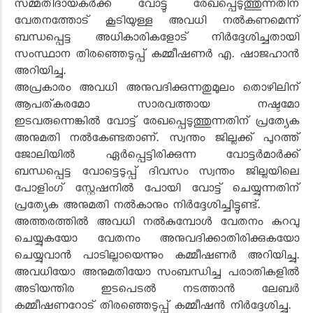
സമ്മതിദായകർക്ക് വോട്ടു രേഖപ്പെടുത്തുന്നതിന്
വേതനത്തോട് കൂടിയുള്ള അവധി നൽകണമെന്ന്
ബന്ധപ്പെട്ട അധികാരികളോട് നിർദ്ദേശിച്ചതായി
സംസ്ഥാന തിരഞ്ഞെടുപ്പ് കമ്മീഷണർ എ. ഷാജഹാൻ
അറിയിച്ചു.
അപ്രകാരം അവധി അനുവദിക്കുന്നതുമൂലം തൊഴിലിന്
ആപത്കരമോ സാരവത്തായ നഷ്ടമോ
ഇടവരുന്നെങ്കിൽ വോട്ട് രേഖപ്പെടുത്തുന്നതിന് പ്രത്യേക
അനുമതി നൽകേണ്ടതാണ്. സ്വന്തം ജില്ലക്ക് പുറത്ത്
ജോലിയിൽ ഏർപ്പെട്ടിരിക്കുന്ന വോട്ടർമാർക്ക്
ബന്ധപ്പെട്ട വോട്ടെടുപ്പ് ദിവസം സ്വന്തം ജില്ലയിലെ
പോളിംഗ് സ്റ്റേഷനിൽ പോയി വോട്ട് ചെയ്യുന്നതിന്
പ്രത്യേക അനുമതി നൽകാനും നിർദ്ദേശിച്ചിട്ടുണ്ട്.
അത്തരത്തിൽ അവധി നൽകുമ്പോൾ വേതനം കുറവു
ചെയ്യുകയോ വേതനം അനുവദിക്കാതിരിക്കുകയോ
ചെയ്യുവാൻ പാടില്ലായെന്നും കമ്മീഷണർ അറിയിച്ചു.
അവധിയോ അനുമതിയോ സംബന്ധിച്ച പരാതികളിൽ
അടിയന്തിര ഇടപെടൽ നടത്താൻ ലേബർ
കമ്മീഷണറോട് തിരഞ്ഞെടുപ്പ് കമ്മീഷൻ നിർദ്ദേശിച്ചു.