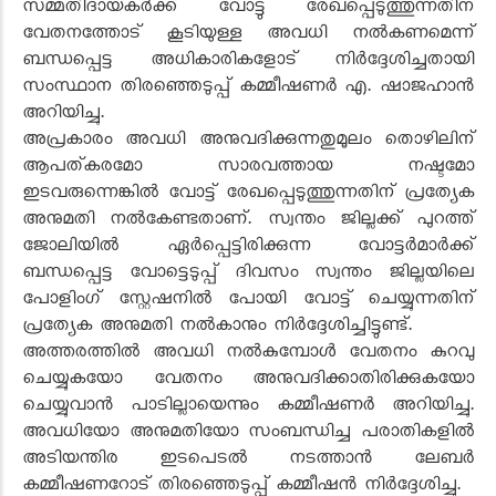
സമ്മതിദായകർക്ക് വോട്ടു രേഖപ്പെടുത്തുന്നതിന്
വേതനത്തോട് കൂടിയുള്ള അവധി നൽകണമെന്ന്
ബന്ധപ്പെട്ട അധികാരികളോട് നിർദ്ദേശിച്ചതായി
സംസ്ഥാന തിരഞ്ഞെടുപ്പ് കമ്മീഷണർ എ. ഷാജഹാൻ
അറിയിച്ചു.
അപ്രകാരം അവധി അനുവദിക്കുന്നതുമൂലം തൊഴിലിന്
ആപത്കരമോ സാരവത്തായ നഷ്ടമോ
ഇടവരുന്നെങ്കിൽ വോട്ട് രേഖപ്പെടുത്തുന്നതിന് പ്രത്യേക
അനുമതി നൽകേണ്ടതാണ്. സ്വന്തം ജില്ലക്ക് പുറത്ത്
ജോലിയിൽ ഏർപ്പെട്ടിരിക്കുന്ന വോട്ടർമാർക്ക്
ബന്ധപ്പെട്ട വോട്ടെടുപ്പ് ദിവസം സ്വന്തം ജില്ലയിലെ
പോളിംഗ് സ്റ്റേഷനിൽ പോയി വോട്ട് ചെയ്യുന്നതിന്
പ്രത്യേക അനുമതി നൽകാനും നിർദ്ദേശിച്ചിട്ടുണ്ട്.
അത്തരത്തിൽ അവധി നൽകുമ്പോൾ വേതനം കുറവു
ചെയ്യുകയോ വേതനം അനുവദിക്കാതിരിക്കുകയോ
ചെയ്യുവാൻ പാടില്ലായെന്നും കമ്മീഷണർ അറിയിച്ചു.
അവധിയോ അനുമതിയോ സംബന്ധിച്ച പരാതികളിൽ
അടിയന്തിര ഇടപെടൽ നടത്താൻ ലേബർ
കമ്മീഷണറോട് തിരഞ്ഞെടുപ്പ് കമ്മീഷൻ നിർദ്ദേശിച്ചു.