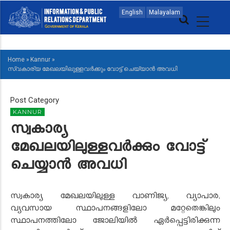
Skip
MAIN
English
Malayalam
to
NAVIGATION
main
MALAYALAM
content
Home
»
Kannur
»
BREADCRUMB
സ്വകാര്യ മേഖലയിലുള്ളവർക്കും വോട്ട് ചെയ്യാൻ അവധി
Post Category
KANNUR
സ്വകാര്യ
മേഖലയിലുള്ളവർക്കും വോട്ട്
ചെയ്യാൻ അവധി
സ്വകാര്യ മേഖലയിലുള്ള വാണിജ്യ, വ്യാപാര,
വ്യവസായ സ്ഥാപനങ്ങളിലോ മറ്റേതെങ്കിലും
സ്ഥാപനത്തിലോ ജോലിയിൽ ഏർപ്പെട്ടിരിക്കുന്ന