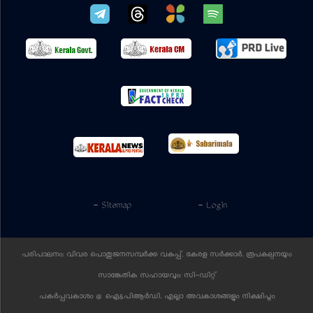
- Sitemap
- Login
പരിപാലനം: വിവര പൊതുജനസമ്പര്‍ക്ക വകുപ്പ്, കേരള സര്‍ക്കാര്‍. രൂപകല്പനയും
സാങ്കേതിക സഹായവും:
സി-ഡിറ്റ്
പകര്‍പ്പവകാശം @ ഐ&പിആര്‍ഡി. എല്ലാ അവകാശങ്ങളും നിക്ഷിപ്തം