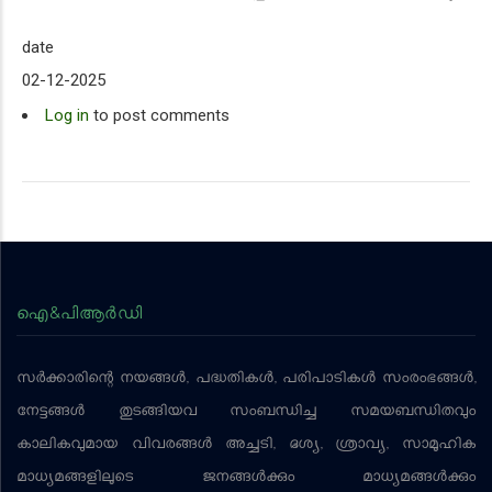
date
02-12-2025
Log in
to post comments
ഐ&പിആര്‍ഡി
സര്‍ക്കാരിന്റെ നയങ്ങള്‍, പദ്ധതികള്‍, പരിപാടികള്‍ സംരംഭങ്ങള്‍,
നേട്ടങ്ങള്‍ തുടങ്ങിയവ സംബന്ധിച്ച സമയബന്ധിതവും
കാലികവുമായ വിവരങ്ങള്‍ അച്ചടി, ദൃശ്യ, ശ്രാവ്യ, സാമൂഹിക
മാധ്യമങ്ങളിലൂടെ ജനങ്ങള്‍ക്കും മാധ്യമങ്ങള്‍ക്കും