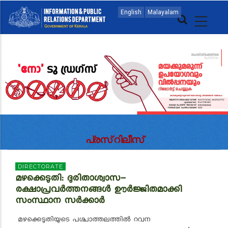
Skip
MAIN
English
Malayalam
to
NAVIGATION
main
MALAYALAM
content
പ്രസ് റിലീസ്
DIRECTORATE
മഴക്കെടുതി: ദുരിതാശ്വാസ-
രക്ഷാപ്രവർത്തനങ്ങൾ ഊർജ്ജിതമാക്കി
സംസ്ഥാന സർക്കാർ
മഴക്കെടുതിയുടെ പശ്ചാത്തലത്തിൽ റവന