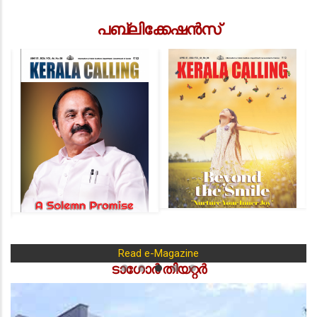
പബ്ലിക്കേഷൻസ്
Read e-Magazine
ടാഗോർ തിയറ്റർ