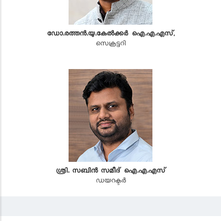
ഡോ.രത്തൻ.യു.കേൽക്കർ ഐ.എ.എസ്,
സെക്രട്ടറി
ശ്രി. സബിൻ സമീദ് ഐ.എ.എസ്
ഡയറക്ടർ