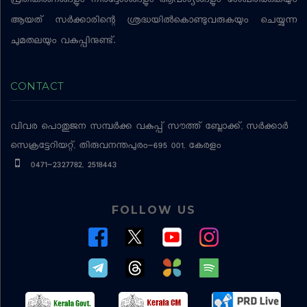
പ്രതികരണങ്ങളും നിര്‍ദ്ദേശങ്ങളും ആവശ്യങ്ങളും ശേഖരിക്കുകയും
ആയത് സര്‍ക്കാരിന്റെ ശ്രദ്ധയില്‍കൊണ്ടുവരുകയും ചെയ്യുന്ന
ചുമതലയും വകുപ്പിനുണ്ട്.
CONTACT
വിവര പൊതുജന സമ്പര്‍ക്ക വകുപ്പ്
സൗത്ത് ബ്ലോക്ക്, സര്‍ക്കാര്‍
സെക്രട്ടേറിയറ്റ്, തിരുവനന്തപുരം-695 001, കേരളം
0471-2327782, 2518443
FOLLOW US