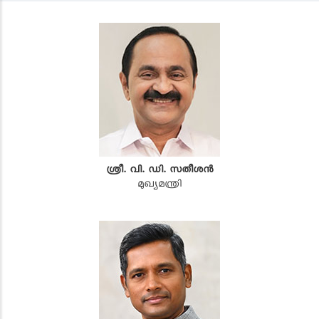
ശ്രീ. വി. ഡി. സതീശൻ
മുഖ്യമന്ത്രി