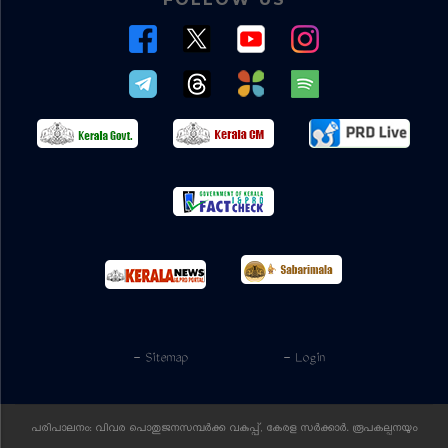
- Sitemap
- Login
പരിപാലനം: വിവര പൊതുജനസമ്പര്‍ക്ക വകുപ്പ്, കേരള സര്‍ക്കാര്‍. രൂപകല്പനയും