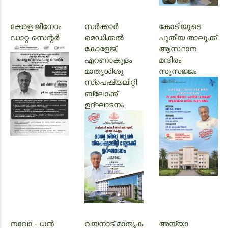
കേരള ജീനോം
സർക്കാർ
കോടിയുടെ
ഡാറ്റ സെന്റർ
മെഡിക്കൽ
പുതിയ താലൂക്ക്
കോളേജ്,
ആസ്ഥാന
എറണാകുളം
മന്ദിരം
മാതൃശിശു
സുസജ്ജം
സ്പെഷ്യലിറ്റി
ബ്ലോക്ക്
ഉദ്‌ഘാടനം
നവോ - ധൻ
വയനാട് മാതൃക
അയ്യാ