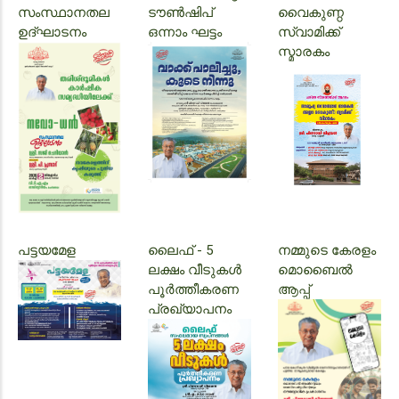
സംസ്ഥാനതല
ടൗൺഷിപ്
വൈകുണ്ഠ
ഉദ്‌ഘാടനം
ഒന്നാം ഘട്ടം
സ്വാമിക്ക്
സ്മാരകം
പട്ടയമേള
ലൈഫ് - 5
നമ്മുടെ കേരളം
ലക്ഷം വീടുകൾ
മൊബൈൽ
പൂർത്തീകരണ
ആപ്പ്
പ്രഖ്യാപനം