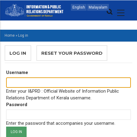
Skip
MAIN
English
Malayalam
to
NAVIGATION
main
MALAYALAM
content
Home
»
Log in
BREADCRUMB
PRIMARY
LOG IN
(ACTIVE
RESET YOUR PASSWORD
TABS
TAB)
Username
Enter your I&PRD : Official Website of Information Public
Relations Department of Kerala username.
Password
Enter the password that accompanies your username.