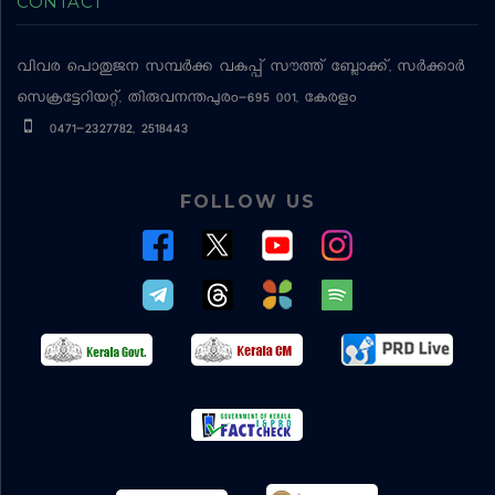
CONTACT
വിവര പൊതുജന സമ്പര്‍ക്ക വകുപ്പ്
സൗത്ത് ബ്ലോക്ക്, സര്‍ക്കാര്‍
സെക്രട്ടേറിയറ്റ്, തിരുവനന്തപുരം-695 001, കേരളം
0471-2327782, 2518443
FOLLOW US