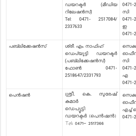
ഡയറക്ടർ (മീഡിയ
0471-
റിലേഷൻസ്)
സി 
Tel: 0471- 2517084/
0471-
2337633
ഇ സ
0471-
പബ്ലിക്കേഷൻസ്
ശ്രീ. എം. നാഫിഹ്
സെക്
ഡെപ്യൂട്ടി ഡയറക്ടർ
ഓഫീ
(പബ്ലിക്കേഷൻസ്)
സി 
ഫോൺ: 0471-
0471-
2518647/2331793
എ സ
0471-
ശ്രീ. കെ. സുരേഷ്
പെൻഷൻ
സെക്
കുമാർ
ഓഫീ
ഡെപ്യൂട്ടി
എച്ച്
ഡയറക്ടർ (പെൻഷൻ)
0471-
Tel: 0471- 2517366