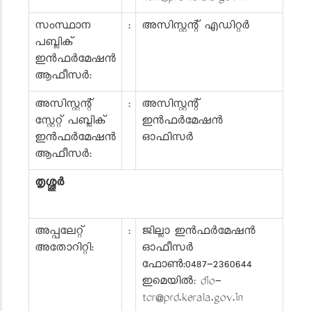
സംസ്ഥാന
:
അസിസ്റ്റന്റ് എഡിറ്റർ
പബ്ലിക്
ഇൻഫർമേഷൻ
ആഫീസർ:
അസിസ്റ്റന്റ്
:
അസിസ്റ്റന്റ്
സ്റ്റേറ്റ് പബ്ലിക്
ഇൻഫർമേഷൻ
ഇൻഫർമേഷൻ
ഓഫിസർ
ആഫീസർ:
തൃശ്ശൂർ
അപ്പലേറ്റ്
:
ജില്ലാ ഇൻഫർമേഷൻ
അതോറിറ്റി:
ഓഫീസർ
ഫോൺ:0487-2360644
ഇമെയിൽ: dio-
tcr@prd.kerala.gov.in