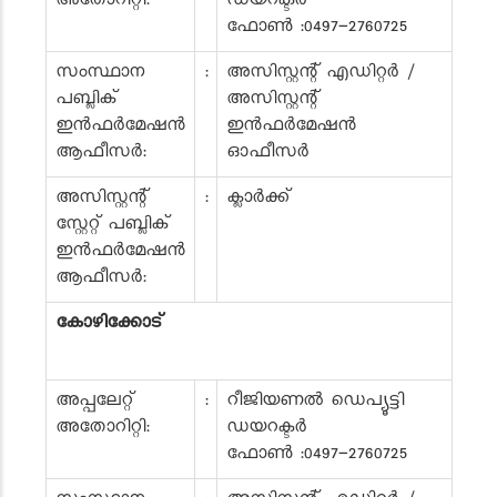
അതോറിറ്റി:
ഡയറക്ടർ
ഫോൺ :0497-2760725
സംസ്ഥാന
:
അസിസ്റ്റന്റ് എഡിറ്റർ /
പബ്ലിക്
അസിസ്റ്റന്റ്
ഇൻഫർമേഷൻ
ഇൻഫർമേഷൻ
ആഫീസർ:
ഓഫീസർ
അസിസ്റ്റന്റ്
:
ക്ലാർക്ക്
സ്റ്റേറ്റ് പബ്ലിക്
ഇൻഫർമേഷൻ
ആഫീസർ:
കോഴിക്കോട്
അപ്പലേറ്റ്
:
റീജിയണൽ ഡെപ്യൂട്ടി
അതോറിറ്റി:
ഡയറക്ടർ
ഫോൺ :0497-2760725