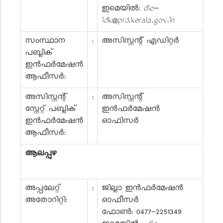
ഇമെയിൽ: dio-
idk@prd.kerala.gov.in
സംസ്ഥാന
:
അസിസ്റ്റന്റ് എഡിറ്റർ
പബ്ലിക്
ഇൻഫർമേഷൻ
ആഫീസർ:
അസിസ്റ്റന്റ്
:
അസിസ്റ്റന്റ്
സ്റ്റേറ്റ് പബ്ലിക്
ഇൻഫർമേഷൻ
ഇൻഫർമേഷൻ
ഓഫിസർ
ആഫീസർ:
ആലപ്പുഴ
അപ്പലേറ്റ്
:
ജില്ലാ ഇൻഫർമേഷൻ
അതോറിറ്റി:
ഓഫീസർ
ഫോൺ: 0477-2251349