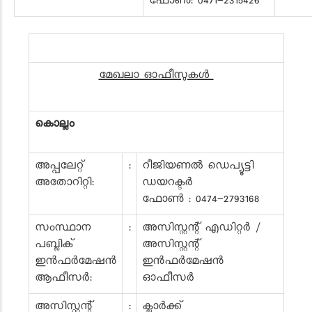
ഫോൺ: 0471-2315426
മേഖലാ ഓഫീസുകൾ
കൊല്ലം
അപ്പലേറ്റ്
:
റീജിയണൽ ഡെപ്യൂട്ടി
അതോറിറ്റി:
ഡയറക്ടർ
ഫോൺ : 0474-2793168
സംസ്ഥാന
:
അസിസ്റ്റന്റ് എഡിറ്റർ /
പബ്ലിക്
അസിസ്റ്റന്റ്
ഇൻഫർമേഷൻ
ഇൻഫർമേഷൻ
ആഫീസർ:
ഓഫീസർ
അസിസ്റ്റന്റ്
:
ക്ലാർക്ക്