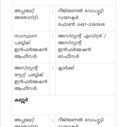
അപ്പലേറ്റ്
:
റീജിയണൽ ഡെപ്യൂട്ടി
അതോറിറ്റി:
ഡയറക്ടർ
ഫോൺ :0487-2360848
സംസ്ഥാന
:
അസിസ്റ്റന്റ് എഡിറ്റർ /
പബ്ലിക്
അസിസ്റ്റന്റ്
ഇൻഫർമേഷൻ
ഇൻഫർമേഷൻ
ആഫീസർ:
ഓഫീസർ
അസിസ്റ്റന്റ്
:
ക്ലാർക്ക്
സ്റ്റേറ്റ് പബ്ലിക്
ഇൻഫർമേഷൻ
ആഫീസർ:
കണ്ണൂർ
അപ്പലേറ്റ്
:
റീജിയണൽ ഡെപ്യൂട്ടി