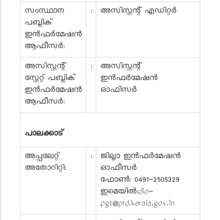
സംസ്ഥാന
:
അസിസ്റ്റന്റ് എഡിറ്റർ
പബ്ലിക്
ഇൻഫർമേഷൻ
ആഫീസർ:
അസിസ്റ്റന്റ്
:
അസിസ്റ്റന്റ്
സ്റ്റേറ്റ് പബ്ലിക്
ഇൻഫർമേഷൻ
ഇൻഫർമേഷൻ
ഓഫിസർ
ആഫീസർ:
പാലക്കാട്
അപ്പലേറ്റ്
:
ജില്ലാ ഇൻഫർമേഷൻ
അതോറിറ്റി:
ഓഫീസർ
ഫോൺ: 0491-2505329
ഇമെയിൽ:dio-
pgt@prd.kerala.gov.in