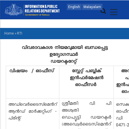
Skip
MAIN
English
Malayalam
to
NAVIGATION
main
MALAYALAM
content
Home
»
RTI
BREADCRUMB
വിവരാവകാശ നിയമവുമായി ബന്ധപ്പെട്ട
ഉദ്യോഗസ്ഥർ
ഡയറക്ടറേറ്റ്
വിഷയം / ഓഫീസ്
സ്റ്റേറ്റ് പബ്ലിക്
അസിസ
ഇൻഫർമേഷൻ
പ
ഓഫീസർ
ഇൻഫ
ഓ
ശ്രീമതി വി പി
അഡ്വെർടൈസ്‌മെൻറ്
സെക്
അശ്വതി
ആൻഡ് മാർക്കറ്റിംഗ് -
ഓഫീ
ഡെപ്യൂട്ടി ഡയറക്ടർ
പ്രിന്റ്
ഡി 
(അഡ്വെർടൈസ്‌മെൻറ്
0471-