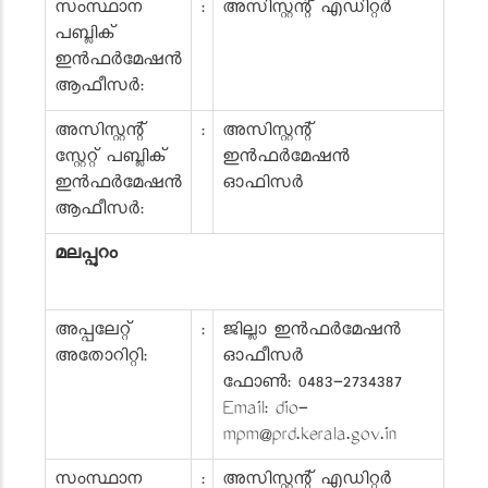
സംസ്ഥാന
:
അസിസ്റ്റന്റ് എഡിറ്റർ
പബ്ലിക്
ഇൻഫർമേഷൻ
ആഫീസർ:
അസിസ്റ്റന്റ്
:
അസിസ്റ്റന്റ്
സ്റ്റേറ്റ് പബ്ലിക്
ഇൻഫർമേഷൻ
ഇൻഫർമേഷൻ
ഓഫിസർ
ആഫീസർ:
മലപ്പുറം
അപ്പലേറ്റ്
:
ജില്ലാ ഇൻഫർമേഷൻ
അതോറിറ്റി:
ഓഫീസർ
ഫോൺ: 0483-2734387
Email: dio-
mpm@prd.kerala.gov.in
സംസ്ഥാന
:
അസിസ്റ്റന്റ് എഡിറ്റർ