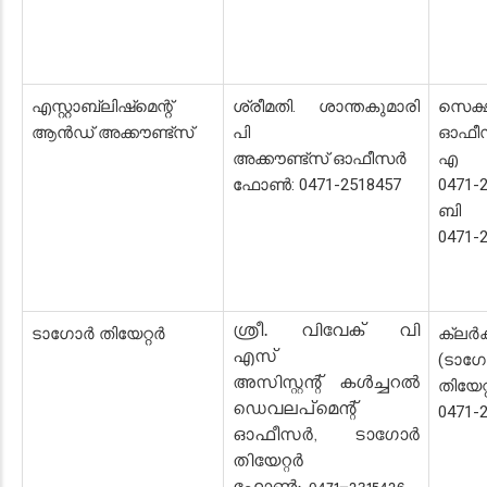
എസ്റ്റാബ്ലിഷ്‌മെന്റ്
ശ്രീമതി. ശാന്തകുമാരി
സെക്
ആൻഡ് അക്കൗണ്ട്സ്
പി
ഓഫീ
അക്കൗണ്ട്സ് ഓഫീസർ
എ സ
ഫോൺ: 0471-2518457
0471-
ബി 
0471-
ശ്രീ. വിവേക് വി
ടാഗോർ തിയേറ്റർ
ക്ലർക്
എസ്
(ടാഗ
അസിസ്റ്റന്റ് കൾച്ചറൽ
തിയേറ്
ഡെവലപ്‌മെന്റ്
0471-
ഓഫീസർ, ടാഗോർ
തിയേറ്റർ