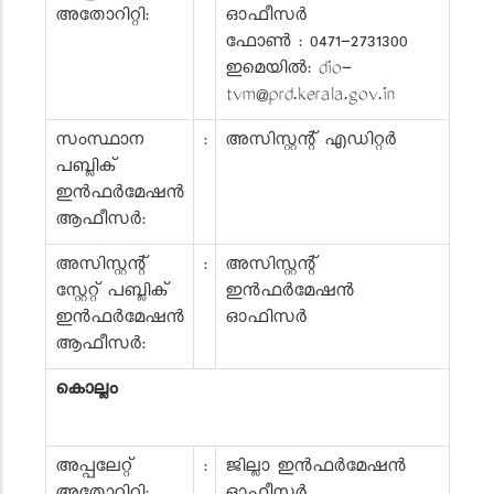
അതോറിറ്റി:
ഓഫീസർ
ഫോൺ : 0471-2731300
ഇമെയിൽ: dio-
tvm@prd.kerala.gov.in
സംസ്ഥാന
:
അസിസ്റ്റന്റ് എഡിറ്റർ
പബ്ലിക്
ഇൻഫർമേഷൻ
ആഫീസർ:
അസിസ്റ്റന്റ്
:
അസിസ്റ്റന്റ്
സ്റ്റേറ്റ് പബ്ലിക്
ഇൻഫർമേഷൻ
ഇൻഫർമേഷൻ
ഓഫിസർ
ആഫീസർ:
കൊല്ലം
അപ്പലേറ്റ്
:
ജില്ലാ ഇൻഫർമേഷൻ