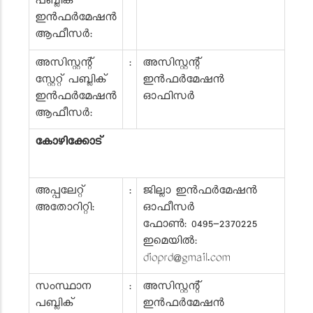
പബ്ലിക്
ഇൻഫർമേഷൻ
ആഫീസർ:
അസിസ്റ്റന്റ്
:
അസിസ്റ്റന്റ്
സ്റ്റേറ്റ് പബ്ലിക്
ഇൻഫർമേഷൻ
ഇൻഫർമേഷൻ
ഓഫിസർ
ആഫീസർ:
കോഴിക്കോട്
അപ്പലേറ്റ്
:
ജില്ലാ ഇൻഫർമേഷൻ
അതോറിറ്റി:
ഓഫീസർ
ഫോൺ: 0495-2370225
ഇമെയിൽ:
dioprd@gmail.com
സംസ്ഥാന
:
അസിസ്റ്റന്റ്
പബ്ലിക്
ഇൻഫർമേഷൻ