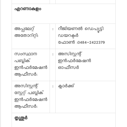
എറണാകുളം
അപ്പലേറ്റ്
:
റീജിയണൽ ഡെപ്യൂട്ടി
അതോറിറ്റി:
ഡയറക്ടർ
ഫോൺ :0484-2422379
സംസ്ഥാന
:
അസിസ്റ്റന്റ്
പബ്ലിക്
ഇൻഫർമേഷൻ
ഇൻഫർമേഷൻ
ഓഫീസർ
ആഫീസർ:
അസിസ്റ്റന്റ്
:
ക്ലാർക്ക്
സ്റ്റേറ്റ് പബ്ലിക്
ഇൻഫർമേഷൻ
ആഫീസർ:
തൃശൂർ