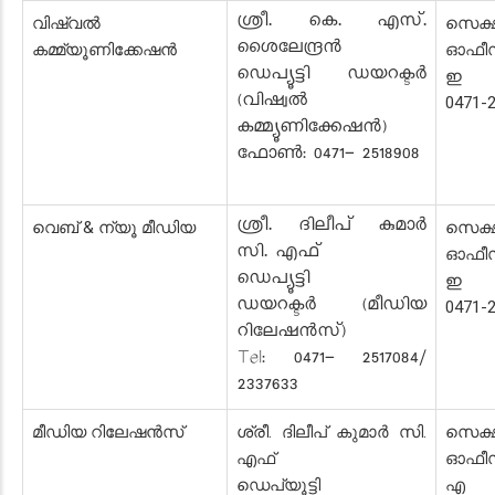
ശ്രീ. കെ. എസ്.
വിഷ്വൽ
സെക്
ശൈലേന്ദ്രന്‍
കമ്മ്യൂണിക്കേഷൻ
ഓഫീ
ഡെപ്യൂട്ടി ഡയറക്ടർ
ഇ സ
(വിഷ്വൽ
0471-
കമ്മ്യൂണിക്കേഷൻ)
ഫോൺ: 0471- 2518908
ശ്രീ. ദിലീപ് കുമാര്‍
വെബ് & ന്യൂ മീഡിയ
സെക്
സി. എഫ്‌
ഓഫീ
ഡെപ്യൂട്ടി
ഇ സ
ഡയറക്ടർ (മീഡിയ
0471-
റിലേഷൻസ്)
Tel: 0471- 2517084/
2337633
മീഡിയ റിലേഷൻസ്
ശ്രീ. ദിലീപ് കുമാര്‍ സി.
സെക്
എഫ്‌
ഓഫീ
ഡെപ്യൂട്ടി
എ സ