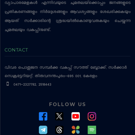
വ്യാപാരമേളകള്‍ എന്നിവയുടെ ചുമതലയ്‌ക്കൊപ്പം ജനങ്ങളുടെ
പ്രതികരണങ്ങളും നിര്‍ദ്ദേശങ്ങളും ആവശ്യങ്ങളും ശേഖരിക്കുകയും
ആയത് സര്‍ക്കാരിന്റെ ശ്രദ്ധയില്‍കൊണ്ടുവരുകയും ചെയ്യുന്ന
ചുമതലയും വകുപ്പിനുണ്ട്.
CONTACT
വിവര പൊതുജന സമ്പര്‍ക്ക വകുപ്പ്
സൗത്ത് ബ്ലോക്ക്, സര്‍ക്കാര്‍
സെക്രട്ടേറിയറ്റ്, തിരുവനന്തപുരം-695 001, കേരളം
0471-2327782, 2518443
FOLLOW US