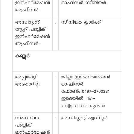
ഇൻഫർമേഷൻ
ഓഫിസർ സീനിയർ
ആഫീസർ:
അസിസ്റ്റന്റ്
:
സീനിയർ ക്ലാർക്ക്
സ്റ്റേറ്റ് പബ്ലിക്
ഇൻഫർമേഷൻ
ആഫീസർ:
കണ്ണൂർ
അപ്പലേറ്റ്
:
ജില്ലാ ഇൻഫർമേഷൻ
അതോറിറ്റി:
ഓഫീസർ
ഫോൺ: 0497-2700231
ഇമെയിൽ: dio-
knr@prd.kerala.gov.in
സംസ്ഥാന
:
അസിസ്റ്റന്റ് എഡിറ്റർ
പബ്ലിക്
ഇൻഫർമേഷൻ