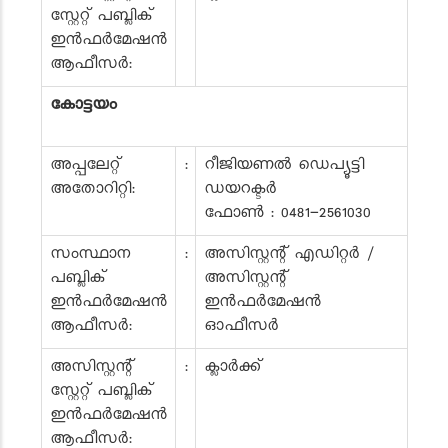
സ്റ്റേറ്റ് പബ്ലിക്
ഇൻഫർമേഷൻ
ആഫീസർ:
കോട്ടയം
അപ്പലേറ്റ്
:
റീജിയണൽ ഡെപ്യൂട്ടി
അതോറിറ്റി:
ഡയറക്ടർ
ഫോൺ : 0481-2561030
സംസ്ഥാന
:
അസിസ്റ്റന്റ് എഡിറ്റർ /
പബ്ലിക്
അസിസ്റ്റന്റ്
ഇൻഫർമേഷൻ
ഇൻഫർമേഷൻ
ആഫീസർ:
ഓഫീസർ
അസിസ്റ്റന്റ്
:
ക്ലാർക്ക്
സ്റ്റേറ്റ് പബ്ലിക്
ഇൻഫർമേഷൻ
ആഫീസർ: