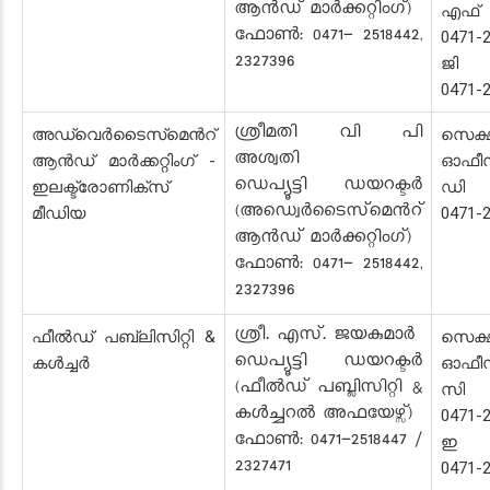
ആൻഡ് മാർക്കറ്റിംഗ്)
എഫ്
ഫോൺ: 0471- 2518442,
0471-
2327396
ജി 
0471-
ശ്രീമതി വി പി
അഡ്വെർടൈസ്‌മെൻറ്
സെക്
അശ്വതി
ആൻഡ് മാർക്കറ്റിംഗ് -
ഓഫീ
ഡെപ്യൂട്ടി ഡയറക്ടർ
ഇലക്ട്രോണിക്സ്
ഡി 
(അഡ്വെർടൈസ്‌മെൻറ്
മീഡിയ
0471-
ആൻഡ് മാർക്കറ്റിംഗ്)
ഫോൺ: 0471- 2518442,
2327396
ശ്രീ. എസ്. ജയകുമാർ
ഫീൽഡ് പബ്ലിസിറ്റി &
സെക്
ഡെപ്യൂട്ടി ഡയറക്ടർ
കൾച്ചർ
ഓഫീ
(ഫീൽഡ് പബ്ലിസിറ്റി &
സി 
കൾച്ചറൽ അഫയേഴ്സ്)
0471-
ഫോൺ: 0471-2518447 /
ഇ സ
2327471
0471-