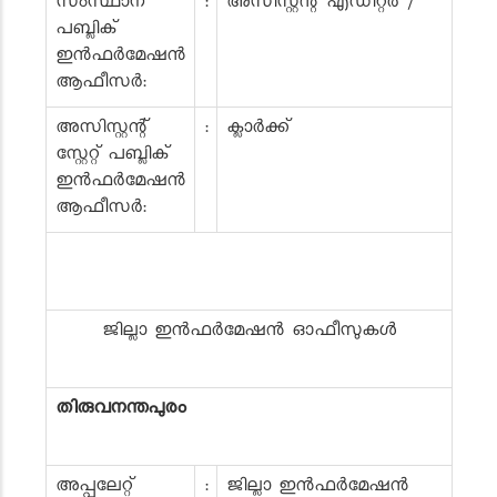
സംസ്ഥാന
:
അസിസ്റ്റന്റ് എഡിറ്റർ /
പബ്ലിക്
ഇൻഫർമേഷൻ
ആഫീസർ:
അസിസ്റ്റന്റ്
:
ക്ലാർക്ക്
സ്റ്റേറ്റ് പബ്ലിക്
ഇൻഫർമേഷൻ
ആഫീസർ:
ജില്ലാ ഇൻഫർമേഷൻ ഓഫീസുകൾ
തിരുവനന്തപുരം
അപ്പലേറ്റ്
:
ജില്ലാ ഇൻഫർമേഷൻ