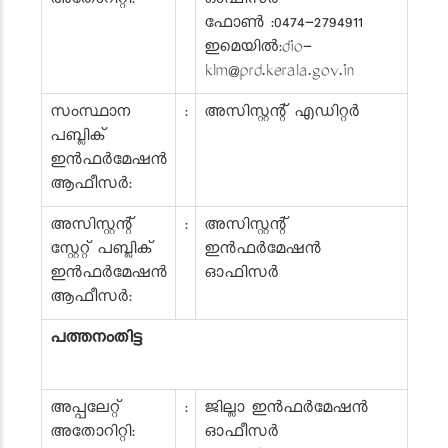
അതോറിറ്റി:
ഓഫീസർ
ഫോൺ :0474-2794911
ഇമെയിൽ:dio-
klm@prd.kerala.gov.in
സംസ്ഥാന
:
അസിസ്റ്റന്റ് എഡിറ്റർ
പബ്ലിക്
ഇൻഫർമേഷൻ
ആഫീസർ:
അസിസ്റ്റന്റ്
:
അസിസ്റ്റന്റ്
സ്റ്റേറ്റ് പബ്ലിക്
ഇൻഫർമേഷൻ
ഇൻഫർമേഷൻ
ഓഫിസർ
ആഫീസർ:
പത്തനംതിട്ട
അപ്പലേറ്റ്
:
ജില്ലാ ഇൻഫർമേഷൻ
അതോറിറ്റി:
ഓഫീസർ