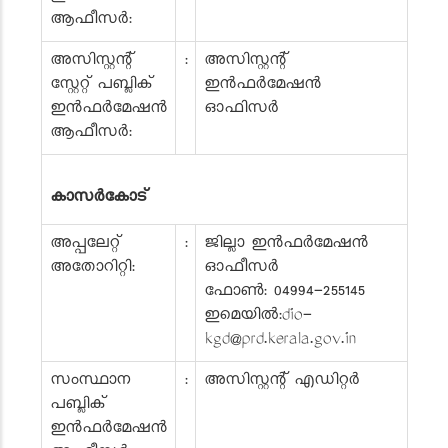
ആഫീസർ:
അസിസ്റ്റന്റ്
:
അസിസ്റ്റന്റ്
സ്റ്റേറ്റ് പബ്ലിക്
ഇൻഫർമേഷൻ
ഇൻഫർമേഷൻ
ഓഫിസർ
ആഫീസർ:
കാസർകോട്
അപ്പലേറ്റ്
:
ജില്ലാ ഇൻഫർമേഷൻ
അതോറിറ്റി:
ഓഫീസർ
ഫോൺ: 04994-255145
ഇമെയിൽ:dio-
kgd@prd.kerala.gov.in
സംസ്ഥാന
:
അസിസ്റ്റന്റ് എഡിറ്റർ
പബ്ലിക്
ഇൻഫർമേഷൻ