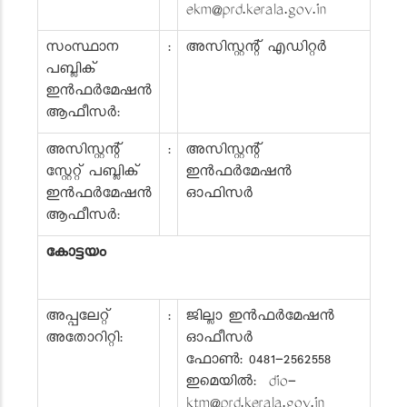
ekm@prd.kerala.gov.in
സംസ്ഥാന
:
അസിസ്റ്റന്റ് എഡിറ്റർ
പബ്ലിക്
ഇൻഫർമേഷൻ
ആഫീസർ:
അസിസ്റ്റന്റ്
:
അസിസ്റ്റന്റ്
സ്റ്റേറ്റ് പബ്ലിക്
ഇൻഫർമേഷൻ
ഇൻഫർമേഷൻ
ഓഫിസർ
ആഫീസർ:
കോട്ടയം
അപ്പലേറ്റ്
:
ജില്ലാ ഇൻഫർമേഷൻ
അതോറിറ്റി:
ഓഫീസർ
ഫോൺ: 0481-2562558
ഇമെയിൽ: dio-
ktm@prd.kerala.gov.in