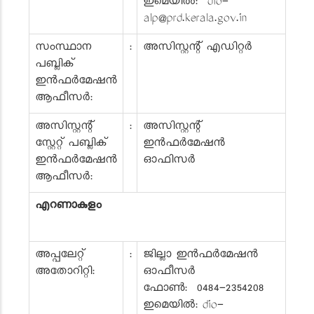
ഇമെയിൽ: dio-
alp@prd.kerala.gov.in
സംസ്ഥാന
:
അസിസ്റ്റന്റ് എഡിറ്റർ
പബ്ലിക്
ഇൻഫർമേഷൻ
ആഫീസർ:
അസിസ്റ്റന്റ്
:
അസിസ്റ്റന്റ്
സ്റ്റേറ്റ് പബ്ലിക്
ഇൻഫർമേഷൻ
ഇൻഫർമേഷൻ
ഓഫിസർ
ആഫീസർ:
എറണാകുളം
അപ്പലേറ്റ്
:
ജില്ലാ ഇൻഫർമേഷൻ
അതോറിറ്റി:
ഓഫീസർ
ഫോൺ: 0484-2354208
ഇമെയിൽ: dio-