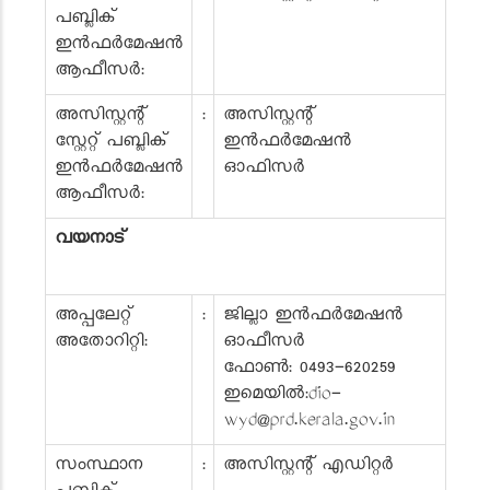
പബ്ലിക്
ഇൻഫർമേഷൻ
ആഫീസർ:
അസിസ്റ്റന്റ്
:
അസിസ്റ്റന്റ്
സ്റ്റേറ്റ് പബ്ലിക്
ഇൻഫർമേഷൻ
ഇൻഫർമേഷൻ
ഓഫിസർ
ആഫീസർ:
വയനാട്
അപ്പലേറ്റ്
:
ജില്ലാ ഇൻഫർമേഷൻ
അതോറിറ്റി:
ഓഫീസർ
ഫോൺ: 0493-620259
ഇമെയിൽ:dio-
wyd@prd.kerala.gov.in
സംസ്ഥാന
:
അസിസ്റ്റന്റ് എഡിറ്റർ