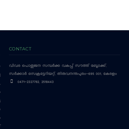
CONTACT
വിവര പൊതുജന സമ്പര്‍ക്ക വകുപ്പ്
സൗത്ത് ബ്ലോക്ക്,
‍
സര്‍ക്കാര്‍ സെക്രട്ടേറിയറ്റ്, തിരുവനന്തപുരം-695 001, കേരളം
ച
0471-2327782, 2518443
,
ം
ട
െ
ം
്