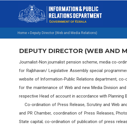
Skip
M
to
NA
main
M
content
Home
»
Deputy Director (Web and Media Relations)
BREADCRUMB
DEPUTY DIRECTOR (WEB AND M
Journalist-Non journalist pension scheme, media co-ordin
for Rajbhavan/ Legislative Assembly special programmes 
website of Information-Public Relations department, co-o
for the maintenance of Web and new Media Division and wi
respective Head of account in accordance with Planning 
Co-ordination of Press Release, Scrutiny and Web and 
and PR Chamber, coordination of Press Releases, Photog
State capital; co-ordination of publication of press rel