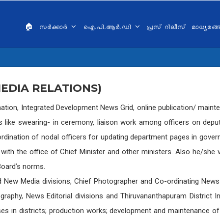
AIN
VIGATION
🏠
സർക്കാർ
ഐ.പി.ആർ.ഡി
പ്രസ് റിലീസ്
മാധ്യമങ
ALAYALAM
EDIA RELATIONS)
ation, Integrated Development News Grid, online publication/ maint
like swearing- in ceremony, liaison work among officers on deput
rdination of nodal officers for updating department pages in govern
th the office of Chief Minister and other ministers. Also he/she val
Board’s norms.
New Media divisions, Chief Photographer and Co-ordinating News 
raphy, News Editorial divisions and Thiruvananthapuram District 
eases in districts; production works; development and maintenance o