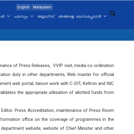
English
Malayalam
്ങൾ
പരസ്യം
ബ്ലോഗ്സ്
ഞങ്ങളെ ബന്ധപ്പെടാൻ
enance of Press Releases, VVIP visit, media co-ordination
ation duty in other departments, Web master for official
ment web portal, liaison work with C-DIT, Keltron and NIC
idates the appropriate utilisation of allotted funds from
Editor. Press Accreditation, maintenance of Press Room
Information office on the coverage of programmes in the
f department website, website of Chief Minister and other