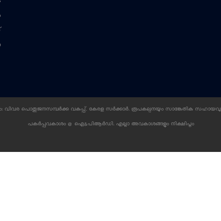
െ
ം
്
ന
 വിവര പൊതുജനസമ്പര്‍ക്ക വകുപ്പ്, കേരള സര്‍ക്കാര്‍. രൂപകല്പനയും സാങ്കേതിക സഹായവു
പകര്‍പ്പവകാശം @ ഐ&പിആര്‍ഡി. എല്ലാ അവകാശങ്ങളും നിക്ഷിപ്തം