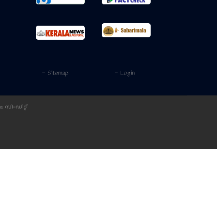
- Sitemap
- Login
ം:
സി-ഡിറ്റ്