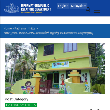
Skip
MAIN
English
Malayalam
to
NAVIGATION
main
MALAYALAM
content
Home
»
Pathanamthitta
»
BREADCRUMB
നെടുമ്പ്രം ഗ്രാമപഞ്ചായത്തില്‍ സ്മാര്‍ട്ട് അങ്കണവാടി ഒരുങ്ങുന്നു
Post Category
PATHANAMTHITTA