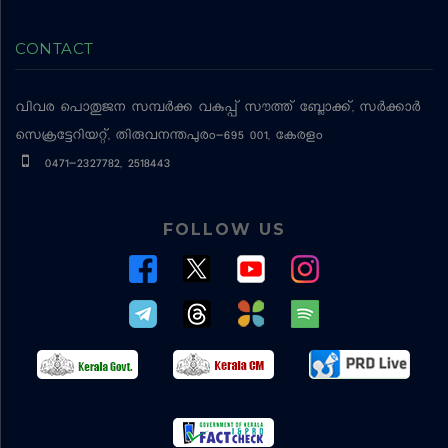
CONTACT
വിവര പൊതുജന സമ്പര്‍ക്ക വകുപ്പ്
സൗത്ത് ബ്ലോക്ക്, സര്‍ക്കാര്‍
സെക്രട്ടേറിയറ്റ്, തിരുവനന്തപുരം-695 001, കേരളം
0471-2327782, 2518443
FOLLOW US