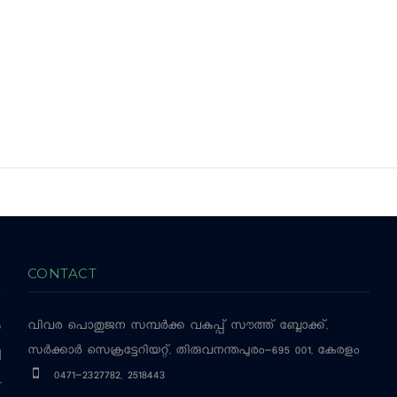
CONTACT
വിവര പൊതുജന സമ്പര്‍ക്ക വകുപ്പ്
സൗത്ത് ബ്ലോക്ക്,
‍
സര്‍ക്കാര്‍ സെക്രട്ടേറിയറ്റ്, തിരുവനന്തപുരം-695 001, കേരളം
ച
0471-2327782, 2518443
,