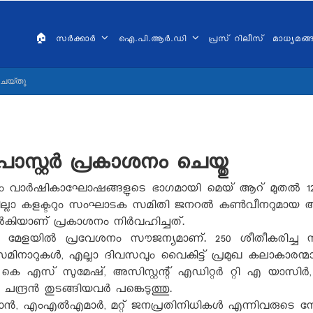
AIN
VIGATION
🏠
സർക്കാർ
ഐ.പി.ആർ.ഡി
പ്രസ് റിലീസ്
മാധ്യമങ
ALAYALAM
 ചെയ്തു
സ്റ്റര്‍ പ്രകാശനം ചെയ്തു
 വാര്‍ഷികാഘോഷങ്ങളുടെ ഭാഗമായി മെയ് ആറ് മുതല്‍ 12 വ
ല്ലാ കളക്ടറും സംഘാടക സമിതി ജനറല്‍ കണ്‍വീനറുമായ അലക്
യാണ് പ്രകാശനം നിര്‍വഹിച്ചത്.
 മേളയില്‍ പ്രവേശനം സൗജന്യമാണ്. 250 ശീതീകരിച്ച സര്‍വീ
ം, സെമിനാറുകള്‍, എല്ലാ ദിവസവും വൈകിട്ട് പ്രമുഖ കലാകാരന
‍ കെ എസ് സുമേഷ്, അസിസ്റ്റന്റ് എഡിറ്റര്‍ റ്റി എ യാസിര്
ന്ദ്രന്‍ തുടങ്ങിയവര്‍ പങ്കെടുത്തു.
യാന്‍, എംഎല്‍എമാര്‍, മറ്റ് ജനപ്രതിനിധികള്‍ എന്നിവരുട