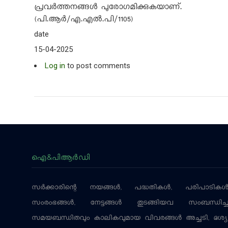
പ്രവര്‍ത്തനങ്ങള്‍ പുരോഗമിക്കുകയാണ്.
(പി.ആര്‍/എ.എല്‍.പി/1105)
date
15-04-2025
Log in
to post comments
ഐ&പിആര്‍ഡി
സര്‍ക്കാരിന്റെ നയങ്ങള്‍, പദ്ധതികള്‍, പരിപാടികള്
സംരംഭങ്ങള്‍, നേട്ടങ്ങള്‍ തുടങ്ങിയവ സംബന്ധിച്
സമയബന്ധിതവും കാലികവുമായ വിവരങ്ങള്‍ അച്ചടി, ദൃശ്യ