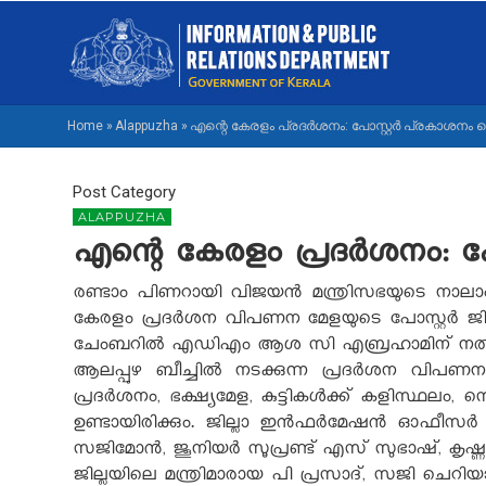
Skip
M
to
NA
main
M
content
Home
»
Alappuzha
»
എന്റെ കേരളം പ്രദര്‍ശനം: പോസ്റ്റര്‍ പ്രകാശനം
BREADCRUMB
Post Category
ALAPPUZHA
എന്റെ കേരളം പ്രദര്‍ശനം: പോ
രണ്ടാം പിണറായി വിജയന്‍ മന്ത്രിസഭയുടെ നാലാം
കേരളം പ്രദര്‍ശന വിപണന മേളയുടെ പോസ്റ്റര്‍ ജി
ചേംബറില്‍ എഡിഎം ആശ സി എബ്രഹാമിന് നല്‍കി
ആലപ്പുഴ ബീച്ചില്‍ നടക്കുന്ന പ്രദര്‍ശന വിപണന
പ്രദര്‍ശനം, ഭക്ഷ്യമേള, കുട്ടികള്‍ക്ക് കളിസ്ഥല
ഉണ്ടായിരിക്കും. ജില്ലാ ഇന്‍ഫര്‍മേഷന്‍ ഓഫീസര്
സജിമോന്‍, ജൂനിയര്‍ സൂപ്രണ്ട് എസ് സുഭാഷ്, കൃഷ്ണ ച
ജില്ലയിലെ മന്ത്രിമാരായ പി പ്രസാദ്, സജി ചെറി