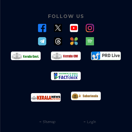
FOLLOW US
- Sitemap
- Login