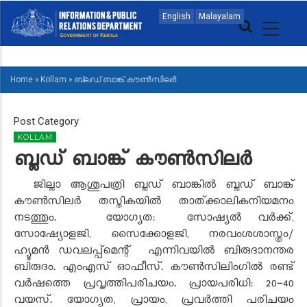
Skip
MAIN
English
Malayalam
to
NAVIGATION
main
MALAYALAM
content
Home
»
Kollam
»
ബ്ലഡ് ബാങ്ക് കൗണ്‍സിലര്‍
BREADCRUMB
Post Category
KOLLAM
ബ്ലഡ് ബാങ്ക് കൗണ്‍സിലര്‍
ജില്ലാ ആശുപത്രി ബ്ലഡ് ബാങ്കില്‍ ബ്ലഡ് ബാങ്ക്
കൗണ്‍സിലര്‍ തസ്തികയില്‍ താത്ക്കാലികനിയമനം
നടത്തും. യോഗ്യത: സോഷ്യല്‍ വര്‍ക്ക്,
സോഷ്യോളജി, സൈക്കോളജി, നരവംശശാസ്ത്രം/
ഹ്യൂമന്‍ ഡവലപ്പ്‌മെന്റ് എന്നിവയില്‍ ബിരുദാനന്തര
ബിരുദം. എംഎസ് ഓഫീസ്. കൗണ്‍സിലിംഗില്‍ രണ്ട്
വര്‍ഷത്തെ പ്രവൃത്തിപരിചയം. പ്രായപരിധി: 20-40
വയസ്. യോഗ്യത, പ്രായം, പ്രവര്‍ത്തി പരിചയം