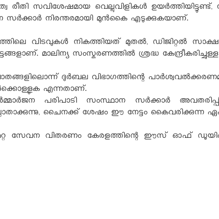
വ രീതി സവിശേഷമായ വെല്ലുവിളികൾ ഉയർത്തിയിട്ടുണ്ട
ാന സർക്കാർ നിരന്തരമായി മുൻകൈ എടുക്കുകയാണ്.
ണത്തിലെ വിടവുകൾ നികത്തിയത് മുതൽ, ഡിജിറ്റൽ സാക്
ങ്ങളാണ്. മാലിന്യ സംസ്കരണത്തിൽ ശ്രദ്ധ കേന്ദ്രീകരിച്ചുള
ഘാതങ്ങളിലൊന്ന് ദുർബല വിഭാഗത്തിന്റെ പാർശ്വവൽക്കരണ
ൾക്കൊള്ളുക എന്നതാണ്.
ിർമ്മാർജന പരിപാടി സംസ്ഥാന സർക്കാർ അവതരിപ്പി
ും ഇല്ലാതാക്കുന്നു, ചൈനക്ക് ശേഷം ഈ നേട്ടം കൈവരിക്കു
മറ്റ സേവന വിതരണം കേരളത്തിന്റെ ഈസ് ഓഫ് ഡൂയിംഗ് ബ