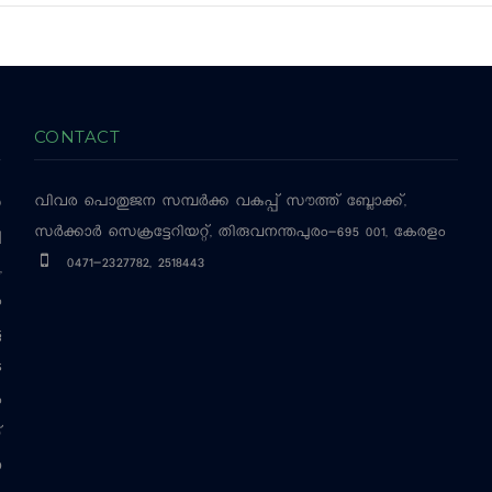
CONTACT
വിവര പൊതുജന സമ്പര്‍ക്ക വകുപ്പ്
സൗത്ത് ബ്ലോക്ക്,
‍
സര്‍ക്കാര്‍ സെക്രട്ടേറിയറ്റ്, തിരുവനന്തപുരം-695 001, കേരളം
ച
0471-2327782, 2518443
,
ം
ട
െ
ം
്
ന