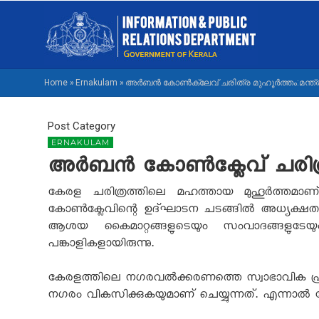
Skip
M
to
NA
main
M
content
Home
»
Ernakulam
»
അർബൻ കോൺക്ലേവ് ചരിത്ര മുഹൂർത്തം:മന്ത്ര
BREADCRUMB
Post Category
ERNAKULAM
അർബൻ കോൺക്ലേവ് ചരിത്ര മ
കേരള ചരിത്രത്തിലെ മഹത്തായ മുഹൂർത്തമാ
കോൺക്ലേവിന്റെ ഉദ്ഘാടന ചടങ്ങിൽ അധ്യക്ഷത വഹി
ആശയ കൈമാറ്റങ്ങളുടെയും സംവാദങ്ങളുടേയ
പങ്കാളികളായിരുന്നു.
കേരളത്തിലെ നഗരവൽക്കരണത്തെ സ്വാഭാവിക പ്ര
നഗരം വികസിക്കുകയുമാണ് ചെയ്യുന്നത്. എന്നാ