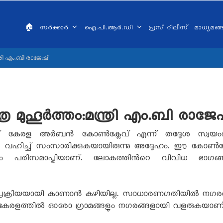
AIN
VIGATION
🏠
സർക്കാർ
ഐ.പി.ആർ.ഡി
പ്രസ് റിലീസ്
മാധ്യമങ
ALAYALAM
ി എം.ബി രാജേഷ്
ുഹൂർത്തം:മന്ത്രി എം.ബി രാജേ
ണ് കേരള അർബൻ കോൺക്ലേവ് എന്ന് തദ്ദേശ സ്വയംഭരണ
ച്ച് സംസാരിക്കുകയായിരുന്നു അദ്ദേഹം. ഈ കോൺക്ലേവ് ഒ
ും പരിസമാപ്തിയാണ്. ലോകത്തിൻറെ വിവിധ ഭാഗങ്
ക്രിയയായി കാണാൻ കഴിയില്ല. സാധാരണഗതിയിൽ നഗരത്തി
ൽ കേരളത്തിൽ ഓരോ ഗ്രാമങ്ങളും നഗരങ്ങളായി വളരുകയാണ്