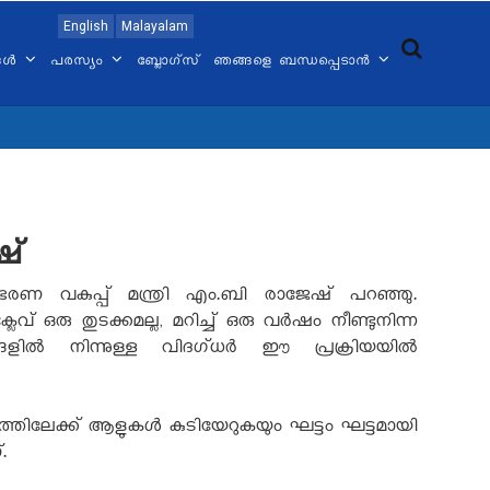
English
Malayalam
്ങൾ
പരസ്യം
ബ്ലോഗ്സ്
ഞങ്ങളെ ബന്ധപ്പെടാൻ
ഷ്
 വകുപ്പ് മന്ത്രി എം.ബി രാജേഷ് പറഞ്ഞു.
രു തുടക്കമല്ല, മറിച്ച് ഒരു വർഷം നീണ്ടുനിന്ന
ങളിൽ നിന്നുള്ള വിദഗ്ധർ ഈ പ്രക്രിയയിൽ
ലേക്ക് ആളുകൾ കുടിയേറുകയും ഘട്ടം ഘട്ടമായി
.