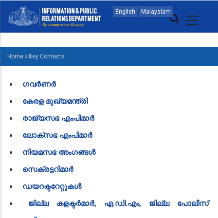
Skip
MAIN
English
Malayalam
to
NAVIGATION
main
MALAYALAM
content
Home
»
Key Contacts
BREADCRUMB
ഗവർണർ
കേരള മുഖ്യമന്ത്രി
രാജ്യസഭ എംപിമാർ
ലോക്സഭ എംപിമാർ
നിയമസഭ അംഗങ്ങൾ
സെക്രട്ടറിമാർ
ഡയറക്ടറേറ്റുകൾ
ജില്ല കളക്ടർമാർ, എ.ഡി.എം, ജില്ല പോലീസ്