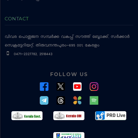
CONTACT
വിവര പൊതുജന സമ്പര്‍ക്ക വകുപ്പ്
സൗത്ത് ബ്ലോക്ക്, സര്‍ക്കാര്‍
സെക്രട്ടേറിയറ്റ്, തിരുവനന്തപുരം-695 001, കേരളം
0471-2327782, 2518443
FOLLOW US