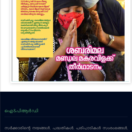
ഐ&പിആര്‍ഡി
സര്‍ക്കാരിന്റെ നയങ്ങള്‍, പദ്ധതികള്‍, പരിപാടികള്‍ സംരംഭങ്ങള്‍,