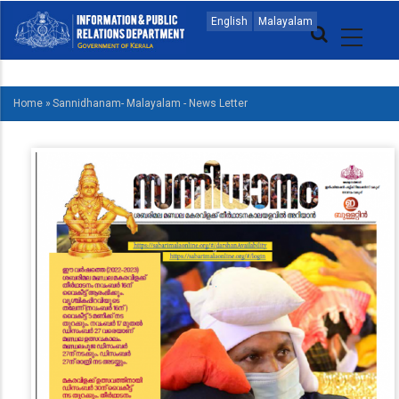
Skip
MAIN
English
Malayalam
to
NAVIGATION
main
MALAYALAM
content
Home
»
Sannidhanam- Malayalam - News Letter
BREADCRUMB