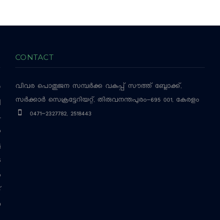
CONTACT
വിവര പൊതുജന സമ്പര്‍ക്ക വകുപ്പ്
സൗത്ത് ബ്ലോക്ക്,
‍
സര്‍ക്കാര്‍ സെക്രട്ടേറിയറ്റ്, തിരുവനന്തപുരം-695 001, കേരളം
ച
0471-2327782, 2518443
,
ം
ട
െ
ം
്
ന