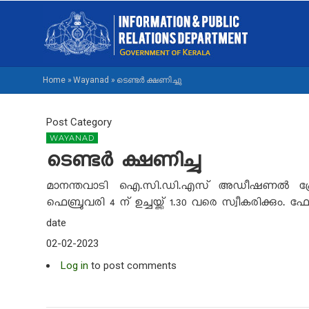
Skip
M
to
NA
main
M
content
Home
»
Wayanad
»
ടെണ്ടര്‍ ക്ഷണിച്ചു
BREADCRUMB
Post Category
WAYANAD
ടെണ്ടര്‍ ക്ഷണിച്ചു
മാനന്തവാടി ഐ.സി.ഡി.എസ് അഡീഷണല്‍ പ്രോജക്ട
ഫെബ്രുവരി 4 ന് ഉച്ചയ്ക്ക് 1.30 വരെ സ്വീകരിക്കും. ഫ
date
02-02-2023
Log in
to post comments