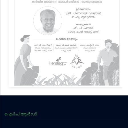
ഐ&പിആര്‍ഡി