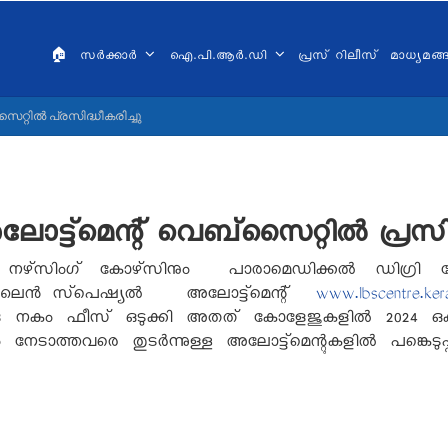
AIN
VIGATION
🏠
സർക്കാർ
ഐ.പി.ആർ.ഡി
പ്രസ് റിലീസ്
മാധ്യമങ
ALAYALAM
്റിൽ പ്രസിദ്ധീകരിച്ചു
മെന്റ് വെബ്‌സൈറ്റിൽ പ്രസിദ്ധ
‌സിംഗ് കോഴ്‌സിനും പാരാമെഡിക്കൽ ഡിഗ്രി കോഴ്‌
ൺലൈൻ സ്‌പെഷ്യൽ അലോട്ട്‌മെന്റ്
www.lbscentre.kera
8
നകം ഫീസ് ഒടുക്കി അതത് കോളേജുകളിൽ
2024
ഒക
നേടാത്തവരെ തുടർന്നുള്ള അലോട്ട്‌മെന്റുകളിൽ പങ്കെടുപ്പിക