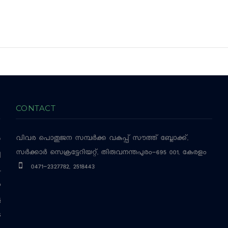
CONTACT
വിവര പൊതുജന സമ്പര്‍ക്ക വകുപ്പ്
സൗത്ത് ബ്ലോക്ക്,
‍
സര്‍ക്കാര്‍ സെക്രട്ടേറിയറ്റ്, തിരുവനന്തപുരം-695 001, കേരളം
ച
0471-2327782, 2518443
,
ം
ട
െ