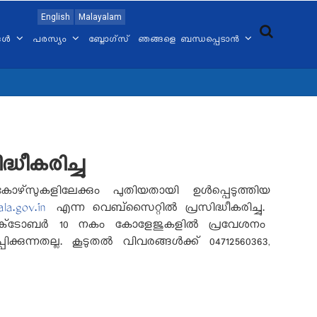
English
Malayalam
്ങൾ
പരസ്യം
ബ്ലോഗ്സ്
ഞങ്ങളെ ബന്ധപ്പെടാൻ
ീകരിച്ചു
സുകളിലേക്കും പുതിയതായി ഉൾപ്പെടുത്തിയ
la.gov.in
എന്ന വെബ്‌സൈറ്റിൽ പ്രസിദ്ധീകരിച്ചു.
്‌ടോബർ
10
നകം കോളേജുകളിൽ പ്രവേശനം
്കുന്നതല്ല
.
കൂടുതൽ വിവരങ്ങൾക്ക്
04712560363,