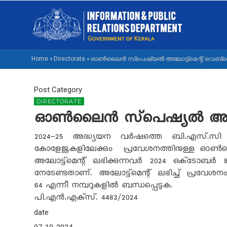
Skip
M
to
NA
main
M
content
Home
»
Directorate
»
ഓൺലൈൻ സ്‌പെഷ്യൽ അലോട്ട്‌മെന്റ് വെബ്‌സൈറ
BREADCRUMB
Post Category
DIRECTORATE
ഓൺലൈൻ സ്‌പെഷ്യൽ അലോട്ട്‌
2024-25
അദ്ധ്യയന വർഷത്തെ ബി.എസ്.സി നഴ്
കോളേജുകളിലേക്കും പ്രവേശനത്തിനുള്ള ഓ
അലോട്ട്‌മെന്റ് ലഭിക്കുന്നവർ
2024
ഒക്‌ടോബർ
നേടേണ്ടതാണ്. അലോട്ട്‌മെന്റ് ലഭിച്ച് പ്രവേശനം 
64
എന്നീ നമ്പറുകളിൽ ബന്ധപ്പെടുക.
പി.എൻ.എക്‌സ്.
4
48
3/202
4
date