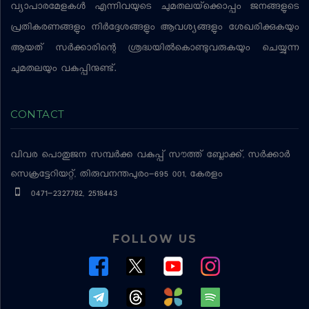
വ്യാപാരമേളകള്‍ എന്നിവയുടെ ചുമതലയ്‌ക്കൊപ്പം ജനങ്ങളുടെ
പ്രതികരണങ്ങളും നിര്‍ദ്ദേശങ്ങളും ആവശ്യങ്ങളും ശേഖരിക്കുകയും
ആയത് സര്‍ക്കാരിന്റെ ശ്രദ്ധയില്‍കൊണ്ടുവരുകയും ചെയ്യുന്ന
ചുമതലയും വകുപ്പിനുണ്ട്.
CONTACT
വിവര പൊതുജന സമ്പര്‍ക്ക വകുപ്പ്
സൗത്ത് ബ്ലോക്ക്, സര്‍ക്കാര്‍
സെക്രട്ടേറിയറ്റ്, തിരുവനന്തപുരം-695 001, കേരളം
0471-2327782, 2518443
FOLLOW US