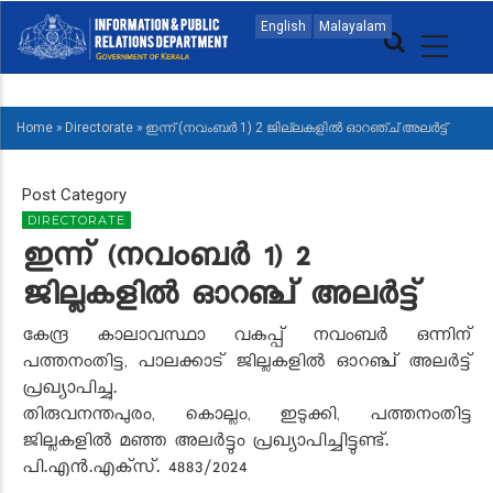
Skip
MAIN
English
Malayalam
to
NAVIGATION
main
MALAYALAM
content
Home
»
Directorate
»
ഇന്ന് (നവംബർ 1) 2 ജില്ലകളിൽ ഓറഞ്ച് അലർട്ട്
BREADCRUMB
Post Category
DIRECTORATE
ഇന്ന് (നവംബർ 1) 2
ജില്ലകളിൽ ഓറഞ്ച് അലർട്ട്
കേന്ദ്ര കാലാവസ്ഥാ വകുപ്പ് നവംബർ ഒന്നിന്
പത്തനംതിട്ട
,
പാലക്കാട് ജില്ലകളിൽ ഓറഞ്ച് അലർട്ട്
പ്രഖ്യാപിച്ചു.
തിരുവനന്തപുരം
,
കൊല്ലം
,
ഇടുക്കി
,
പത്തനംതിട്ട
ജില്ലകളിൽ മഞ്ഞ അലർട്ടും പ്രഖ്യാപിച്ചിട്ടുണ്ട്.
പി.എൻ.എക്‌സ്
.
48
8
3/202
4