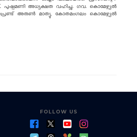
ുവദിക്കുമെന്ന് ജില്ലാ പഞ്ചായത്ത് പ്രസിഡന്റ്്
്. പുഷ്പമണി അധ്യക്ഷത വഹിച്ചു. ഗവ. കൊമേഴ്സ്യൽ
ൂട്ട് സൂപ്രണ്ട് അരുൺ മാത്യു, കോതമംഗലം കൊമേഴ്സ്യൽ
FOLLOW US