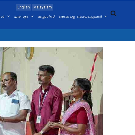
English
Malayalam
്ങൾ
പരസ്യം
ബ്ലോഗ്സ്
ഞങ്ങളെ ബന്ധപ്പെടാൻ