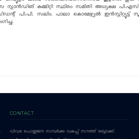
 കമ്പ്യൂട്ടർ ലാബ് സജ്ജീകരിക്കുന്നതിനായ കൂടുതൽ തുക അന
ാസ സ്റ്റാൻഡിങ് കമ്മിറ്റി സ്ഥിരം സമിതി അധ്യക്ഷ പി.എസ
എ. പ്രസിഡന്റ് പി.പി. സലിം, പാലാ കൊമേഴ്സ്യൽ ഇൻസ്റ്റിറ്റ്യ
ഗിച്ചു.
CONTACT
വിവര പൊതുജന സമ്പര്‍ക്ക വകുപ്പ്
സൗത്ത് ബ്ലോക്ക്,
‍